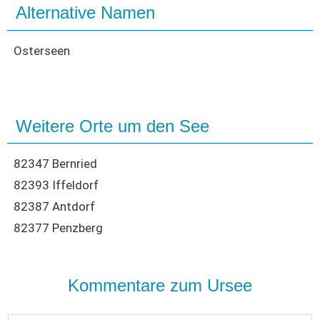
Seen in Europa
Glamping
Alternative Namen
Österreich
Osterseen
Schweiz
Frankreich
Niederlande
Weitere Orte um den See
Schweden
Norwegen
82347 Bernried
alle Länder…
82393 Iffeldorf
82387 Antdorf
82377 Penzberg
Kommentare zum Ursee