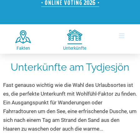
Hotels am See
Urlaub an der Küste
Radtouren am See
Finde Deinen See
Ferienwohnungen
Direkt am Wasser
Stand Up Paddeling
Seen in Deiner Nähe
Hausboote
Unterkünfte
Kitesurfen
≡
Seen in Deutschland
Camping am See
Hotels am See
Kanu- & Kajaktouren
Seen in Europa
Top-Hotels
Ferienwohnungen
Badeseen in Deutschland
Fakten
Unterkünfte
Strandbad-Verzeichnis
Top-Hotel Empfehlungen
Hausboote
Genuss pur
Unterkünfte am Tydjesjön
Überwachte Badestellen
Familienhotels
Camping
Wellness am See
Hunde am See
Bike-Hotels
Aktiv-Urlaub
Gourmet-Urlaub
Fast genauso wichtig wie die Wahl des Urlaubsortes ist
Unsere See-Highlights
Wellness-Hotels
Kanu- & Kajak-Urlaub
Romantik Hotels
es, die perfekte Unterkunft mit Wohlfühl-Faktor zu finden.
Deutschlands schönste Seen
Biohotels
Wanderurlaub
Ein Ausgangspunkt für Wanderungen oder
Top Seen nach Bundesländern
Ausgefallenes
Bikeurlaub
Fahrradtouren um den See, eine erfrischende Dusche, um
sich nach einem Tag am Strand den Sand aus den
Top Seen nach Regionen
Häuser auf dem Wasser
Auszeit & Wellness
Haaren zu waschen oder auch die warme...
Deutschlands Lieblingsseen
Hundefreundliche Unterkünfte