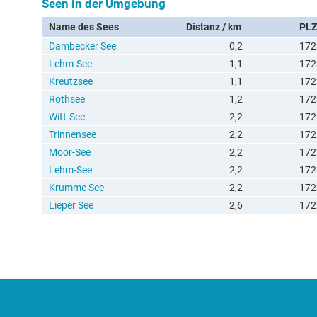
Seen in der Umgebung
Name des Sees
Distanz / km
PLZ
Dambecker See
0,2
172
Lehm-See
1,1
172
Kreutzsee
1,1
172
Röthsee
1,2
172
Witt-See
2,2
172
Trinnensee
2,2
172
Moor-See
2,2
172
Lehm-See
2,2
172
Krumme See
2,2
172
Lieper See
2,6
172