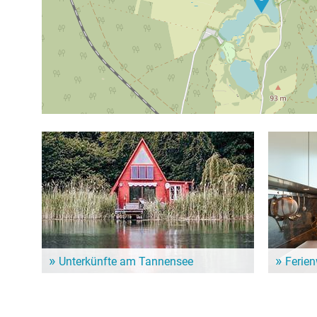
Unterkünfte am Tannensee
Ferie
Dem Alltag entfliehen und ein paar entspannte Tage
Für einen l
genießen? Hier gibt es schöne Unterkünfte in der
Ferienwohn
Nähe vom Tannensee!
Unterkunf