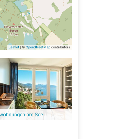
Leaflet
| ©
OpenStreetMap
contributors
nwohnungen am See
ängeren Aufenthalt ist eine
ung oder Ferienhaus die perfekte
t. Finde Ferienwohnungen am Tannensee.