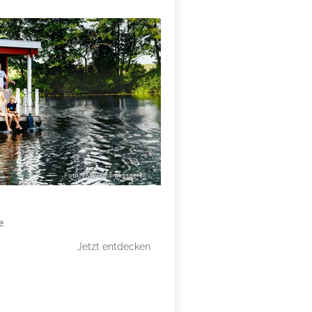
X
Foto: TMV/Kirchgessner (©)
e
Jetzt entdecken