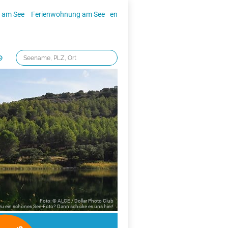
 am See
Ferienwohnung am See
en
e
Foto: © ALCE / Dollar Photo Club
 Du ein schönes See-Foto? Dann schicke es uns
hier!