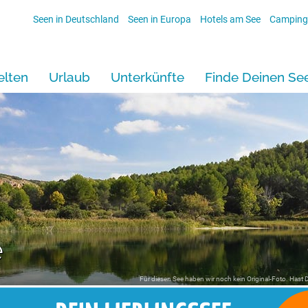
Seen in Deutschland
Seen in Europa
Hotels am See
Camping
lten
Urlaub
Unterkünfte
Finde Deinen Se
e
Für diesen See haben wir noch kein Original-Foto. Hast