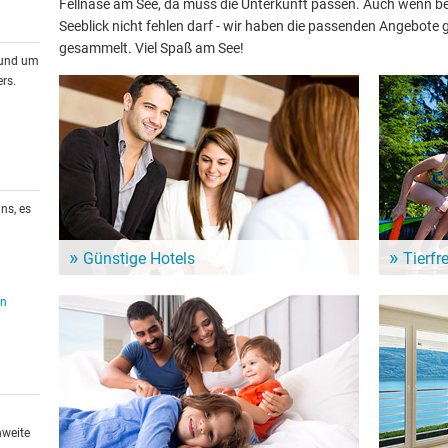
Fellnase am See, da muss die Unterkunft passen. Auch wenn bei
Seeblick nicht fehlen darf - wir haben die passenden Angebot
gesammelt. Viel Spaß am See!
rund um
rs.
ns, es
Günstige Hotels
Tierfr
In der Nähe vom Stagno e Forru warten zahlreiche
Urlaub mit
en
Hotels für Deinen nächsten See-Urlaub. Günstige
in der Um
Hotels für ein Wochenende oder länger.
vierbeinig
hweite