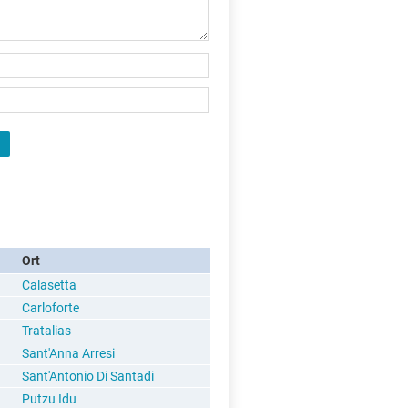
Ort
Calasetta
Carloforte
Tratalias
Sant'Anna Arresi
Sant'Antonio Di Santadi
Putzu Idu