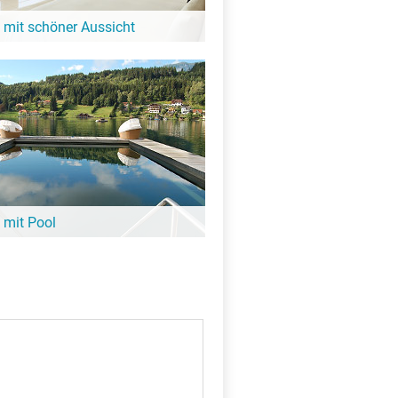
 mit schöner Aussicht
it Blick auf den See oder eine tolle
igkeit: Diese Hotels in der Nähe vom
orru bieten großartige Aussicht!
X
 mit Pool
ee noch nicht aufgewärmt ist, lohnt sich
it Pool. Viele davon sind ganz in der
tagno e Forru – hier findest Du sie!