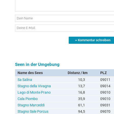
Seen in der Umgebung
Name des Sees
Distanz / km
PLZ
Sa Salina
10,3
09011
Stagno della Vivagna
13,7
09014
Lago di Monte Prano
16,8
09010
Cala Piombo
35,9
09010
Stagno Marceddi
61,1
09031
Stagno Sale Porcus
94,5
09070