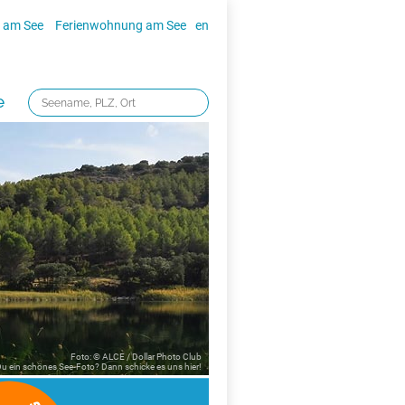
 am See
Ferienwohnung am See
en
e
Foto: © ALCE / Dollar Photo Club
 Du ein schönes See-Foto? Dann schicke es uns
hier!