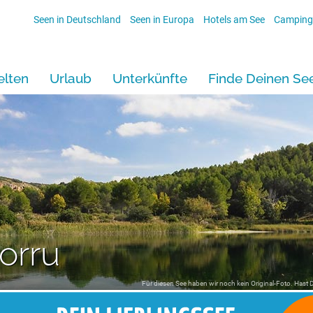
Seen in Deutschland
Seen in Europa
Hotels am See
Camping
lten
Urlaub
Unterkünfte
Finde Deinen Se
orru
Für diesen See haben wir noch kein Original-Foto. Hast