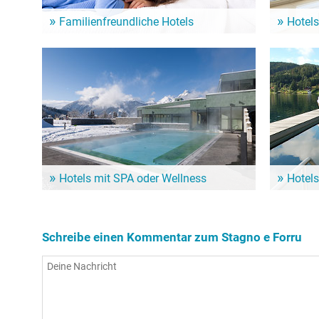
Familienfreundliche Hotels
Hotels
Ein Familienurlaub am See ist für Klein und Groß
Aufstehen m
das Highlight! Von diesen Hotels geht es schnell
Sehenswürd
zum Stagno e Forru und seinen zahlreichen
Stagno e F
Angeboten!
Hotels mit SPA oder Wellness
Hotels
So richtig verwöhnen lassen und dem Körper dabei
Wenn der S
noch etwas Gutes tun: Dafür sind Wellness-Hotels
ein Hotel m
in der Nähe vom Stagno e Forru die erste Wahl!
Nähe vom S
Schreibe einen Kommentar zum Stagno e Forru