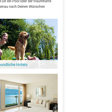
 Dir ein Pool oder der traumhafte
e genau nach Deinen Wünschen
eundliche Hotels
 Hund ist hier kein Problem: Diese Hotels
gebung vom Stagno e Forru heißen auch
e Gäste bei sich willkommen!