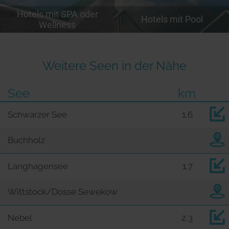
Hotels mit SPA oder
Hotels mit Pool
Wellness
Weitere Seen in der Nähe
See
km
Schwarzer See
1,6
Buchholz
Langhagensee
1,7
Wittstock/Dosse Sewekow
Nebel
2,3