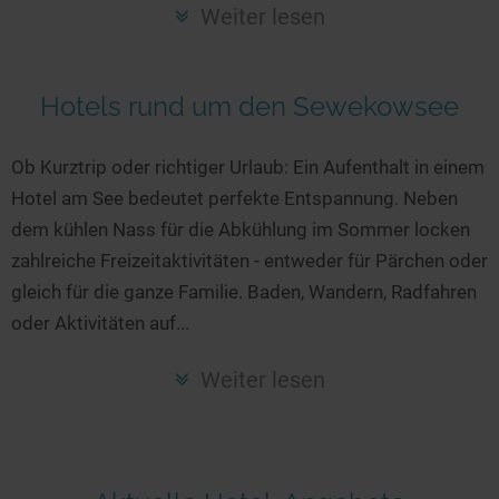
Seen in Europa
Glamping
Weiter lesen
Österreich
Schweiz
Hotels rund um den Sewekowsee
Frankreich
Niederlande
Ob Kurztrip oder richtiger Urlaub: Ein Aufenthalt in einem
Hotel am See bedeutet perfekte Entspannung. Neben
Schweden
dem kühlen Nass für die Abkühlung im Sommer locken
Norwegen
zahlreiche Freizeitaktivitäten - entweder für Pärchen oder
alle Länder…
gleich für die ganze Familie. Baden, Wandern, Radfahren
oder Aktivitäten auf...
Weiter lesen