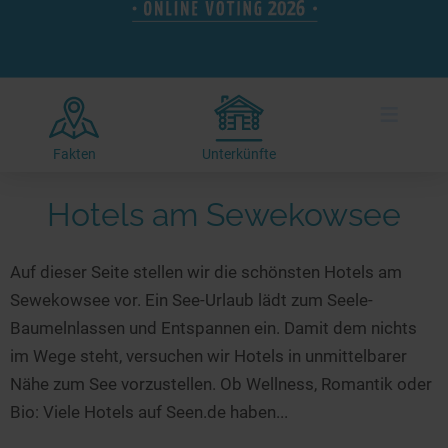
Hotels am See
Urlaub an der Küste
Radtouren am See
Finde Deinen See
Ferienwohnungen
Direkt am Wasser
Stand Up Paddeling
Seen in Deiner Nähe
Hausboote
Unterkünfte
Kitesurfen
≡
Seen in Deutschland
Camping am See
Hotels am See
Kanu- & Kajaktouren
Seen in Europa
Top-Hotels
Ferienwohnungen
Badeseen in Deutschland
Fakten
Unterkünfte
Strandbad-Verzeichnis
Top-Hotel Empfehlungen
Hausboote
Genuss pur
Hotels am Sewekowsee
Überwachte Badestellen
Familienhotels
Camping
Wellness am See
Hunde am See
Bike-Hotels
Aktiv-Urlaub
Gourmet-Urlaub
Auf dieser Seite stellen wir die schönsten Hotels am
Unsere See-Highlights
Wellness-Hotels
Kanu- & Kajak-Urlaub
Romantik Hotels
Sewekowsee vor. Ein See-Urlaub lädt zum Seele-
Deutschlands schönste Seen
Biohotels
Wanderurlaub
Baumelnlassen und Entspannen ein. Damit dem nichts
Top Seen nach Bundesländern
Ausgefallenes
Bikeurlaub
im Wege steht, versuchen wir Hotels in unmittelbarer
Nähe zum See vorzustellen. Ob Wellness, Romantik oder
Top Seen nach Regionen
Häuser auf dem Wasser
Auszeit & Wellness
Bio: Viele Hotels auf Seen.de haben...
Deutschlands Lieblingsseen
Hundefreundliche Unterkünfte