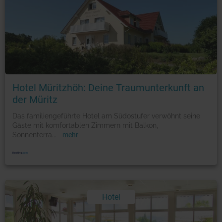
Hotel Müritzhöh: Deine Traumunterkunft an
der Müritz
Das familiengeführte Hotel am Südostufer verwöhnt seine
Gäste mit komfortablen Zimmern mit Balkon,
Sonnenterra
...
mehr
Hotel