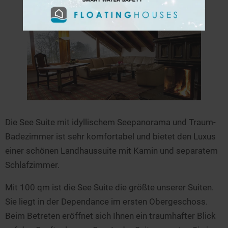
Die See Suite mit idyllischem Seepanorama und Traum-
Badezimmer ist sehr komfortabel und bietet den Luxus
einer schönen Landhaussuite mit Kamin und separatem
Schlafzimmer.
Mit 100 qm ist die See Suite die größte unserer Suiten.
Sie liegt in der Dependance im ersten Obergeschoss.
Beim Betreten eröffnet sich Ihnen ein traumhafter Blick