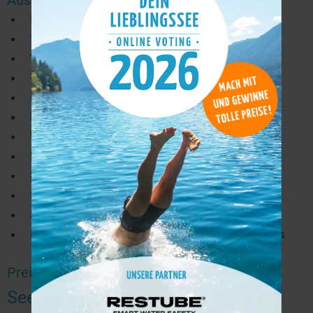
Ausstattung:
Fernseher
Telefon
WLAN
Terrasse/Balkon
Bad
Dusche
WC
Minibar
Safe
Sitzgelegenheit
Schreibtisch
Behindertenfreundliche Zimmer im Erdgeschoss
Preis ab 247,00 EUR
See Suite