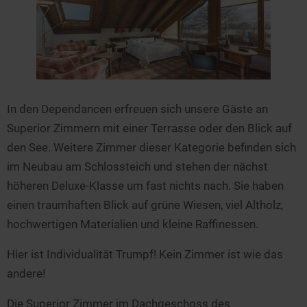
Seen in Europa
Glamping
Österreich
Schweiz
Frankreich
Niederlande
In den Dependancen erfreuen sich unsere Gäste an
Schweden
Superior Zimmern mit einer Terrasse oder den Blick auf
den See. Weitere Zimmer dieser Kategorie befinden sich
Norwegen
im Neubau am Schlossteich und stehen der nächst
alle Länder…
höheren Deluxe-Klasse um fast nichts nach. Sie haben
einen traumhaften Blick auf grüne Wiesen, viel Altholz,
hochwertigen Materialien und kleine Raffinessen.
Hier ist Individualität Trumpf! Kein Zimmer ist wie das
andere!
Die Superior Zimmer im Dachgeschoss des