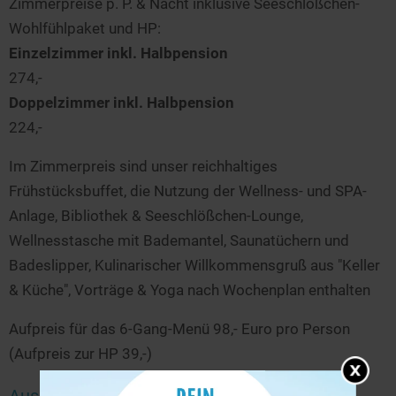
Zimmerpreise p. P. & Nacht inklusive Seeschlößchen-
Wohlfühlpaket und HP:
Einzelzimmer inkl. Halbpension
274,-
Doppelzimmer inkl. Halbpension
224,-
Im Zimmerpreis sind unser reichhaltiges
Frühstücksbuffet, die Nutzung der Wellness- und SPA-
Anlage, Bibliothek & Seeschlößchen-Lounge,
Wellnesstasche mit Bademantel, Saunatüchern und
Badeslipper, Kulinarischer Willkommensgruß aus "Keller
& Küche", Vorträge & Yoga nach Wochenplan enthalten
Aufpreis für das 6-Gang-Menü 98,- Euro pro Person
(Aufpreis zur HP 39,-)