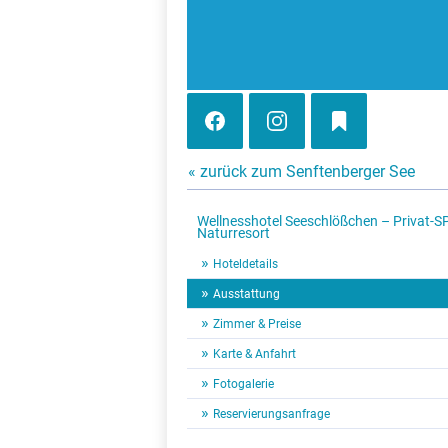
« zurück zum Senftenberger See
Wellnesshotel Seeschlößchen – Privat-S
Naturresort
Hoteldetails
Ausstattung
Zimmer & Preise
Karte & Anfahrt
Fotogalerie
Reservierungsanfrage