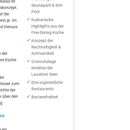
asul ist
Saunapark & drei
tskonzept.
Pool
st die
Kulinarische
nn je. Im
Highlights aus der
nd Genuss
Fine-Dining-Küche
Konzept der
Nachhaltigkeit &
n der
Achtsamkeit
ive Küche
Grünruhelage
inmitten der
Lausitzer Seen
das
Drei urgemütliche
 Wasser zum
Restaurants
ichte der
k über den
Barrierefreiheit
g.
X
See
 ein