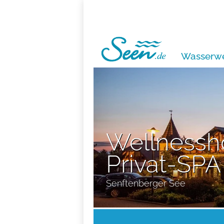
Wasserwe
Wellnessh
Privat-SPA
Senftenberger See