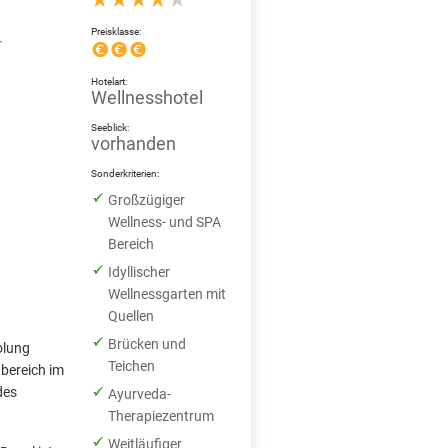
Preisklasse:
r
Hotelart:
Wellnesshotel
Seeblick:
vorhanden
Sonderkriterien:
Großzügiger
Wellness- und SPA
Bereich
Idyllischer
Wellnessgarten mit
Quellen
Brücken und
olung
Teichen
abereich im
des
Ayurveda-
Therapiezentrum
Weitläufiger