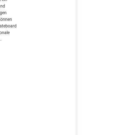
und
ngen
können
kateboard
onale
.