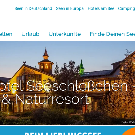
Seen in Deutschland
Seen in Europa
Hotels am See
Camping
lten
Urlaub
Unterkünfte
Finde Deinen Se
otel Seeschlößchen 
 & Naturresort
Foto: Wel