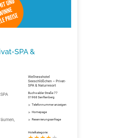
ivat-SPA &
Wellnesshotel
Seeschlößchen – Privat-
SPA & Naturresort
Buchwalder Straße 77
 SPA
01968 Senftenberg
Telefonnummer anzeigen
Homepage
räumen,
Reservierungsanfrage
Hotelkategorie: