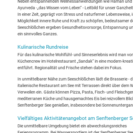
Neben entspannenden Wellnessanwendungen wie Haman und R
Ayurveda -„das Wissen vom Leben“ - Leitbild für unser Ganzhei
In einer Zeit, geprägt von Stress und naturferner Lebensweise, i
Möglichkeit innere Ruhe und Kraft zu schöpfen, bedeutsamer de
Seeschlößchen ergeben Gesundheitsvorsorge, Entspannung u
ein sinnvolles Ganzes.
Kulinarische Rundreise
Für das kulinarische Wohlfühl- und Sinneserlebnis wird man vo
Küchencrew im Hotelrestaurant „Sandak“ in eine modern-kreat
entführt. Regionalität und Frische stehen dabei im Fokus.
In unmittelbarer Nähe zum Seeschlößchen lädt die Brasserie - 
italienische Restaurant am See mit Terrassen direkt über dem
Verweilen ein. Gäste können Pizza, Pasta, Fisch- und Fleischger
mediterranen Küche und hausgemachtes Eis bei reizvollem Blic
Senftenberger See genießen, insbesondere bei Sonnenuntergan
Vielfältiges Aktivitätenangebot am Senftenberger 
Die unmittelbare Umgebung bietet ein abwechslungsreiches
Ferienprogramm. Bei Wassersportlern ist der Senftenberger See