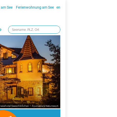
 am See
Ferienwohnung am See
en
e
–
lnesshotel Seeschlößchen – Ayurveda & Naturresort