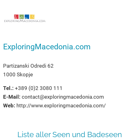
Seen in Europa
Glamping
Österreich
Schweiz
Frankreich
ExploringMacedonia.com
Niederlande
Schweden
Partizanski Odredi 62
Norwegen
1000 Skopje
alle Länder…
Tel.:
+389 (0)2 3080 111
E-Mail:
contact@exploringmacedonia.com
Web:
http://www.exploringmacedonia.com/
Liste aller Seen und Badeseen