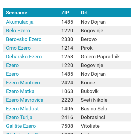
Seename
ZIP
Ort
Akumulacija
1485
Nov Dojran
Belo Ezero
1220
Bogovinje
Berovsko Ezero
2330
Berovo
Crno Ezero
1214
Pirok
Debarsko Ezero
1258
Golem Papradnik
Ezero
1220
Bogovinje
Ezero
1485
Nov Dojran
Ezero Mantovo
2424
Konce
Ezero Matka
1063
Bukovik
Ezero Mavrovica
2220
Sveti Nikole
Ezero Mladost
1406
Basino Selo
Ezero Turija
2416
Dobrasinci
Galište Ezero
7508
Vitoliste