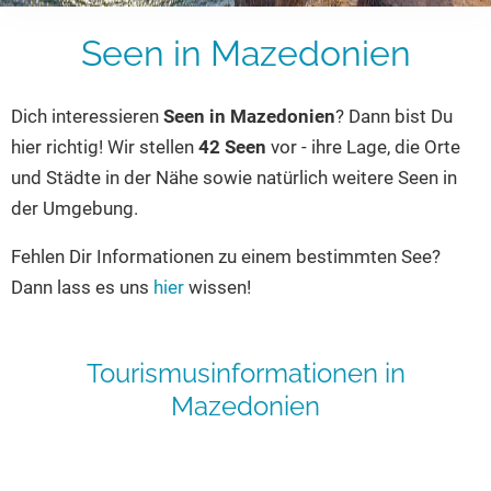
Hotels am See
Urlaub an der Küste
Radtouren am See
Finde Deinen See
Ferienwohnungen
Direkt am Wasser
Seen in Mazedonien
Stand Up Paddeling
Seen in Deiner Nähe
Hausboote
Unterkünfte
Kitesurfen
Seen in Deutschland
Dich interessieren
Seen in Mazedonien
? Dann bist Du
Camping am See
Hotels am See
Kanu- & Kajaktouren
hier richtig! Wir stellen
42 Seen
vor - ihre Lage, die Orte
Seen in Europa
Top-Hotels
Ferienwohnungen
Badeseen in Deutschland
und Städte in der Nähe sowie natürlich weitere Seen in
Strandbad-Verzeichnis
Top-Hotel Empfehlungen
Hausboote
Genuss pur
der Umgebung.
Überwachte Badestellen
Familienhotels
Camping
Wellness am See
Fehlen Dir Informationen zu einem bestimmten See?
Hunde am See
Bike-Hotels
Aktiv-Urlaub
Gourmet-Urlaub
Dann lass es uns
hier
wissen!
Unsere See-Highlights
Wellness-Hotels
Kanu- & Kajak-Urlaub
Romantik Hotels
Deutschlands schönste Seen
Biohotels
Wanderurlaub
Tourismusinformationen in
Top Seen nach Bundesländern
Ausgefallenes
Bikeurlaub
Mazedonien
Top Seen nach Regionen
Häuser auf dem Wasser
Auszeit & Wellness
Deutschlands Lieblingsseen
Hundefreundliche Unterkünfte