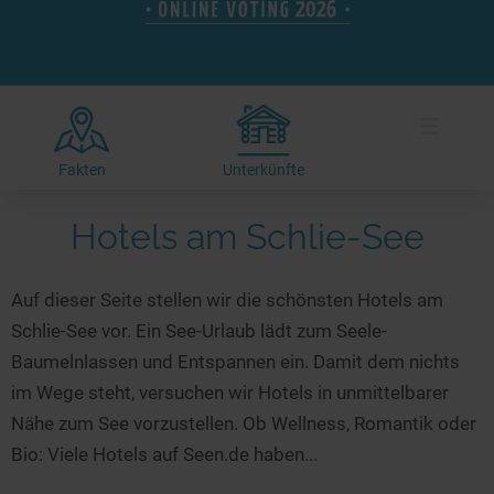
Hotels am See
Urlaub an der Küste
Radtouren am See
Finde Deinen See
Ferienwohnungen
Direkt am Wasser
Stand Up Paddeling
Seen in Deiner Nähe
Hausboote
Unterkünfte
Kitesurfen
≡
Seen in Deutschland
Camping am See
Hotels am See
Kanu- & Kajaktouren
Seen in Europa
Top-Hotels
Ferienwohnungen
Badeseen in Deutschland
Fakten
Unterkünfte
Strandbad-Verzeichnis
Top-Hotel Empfehlungen
Hausboote
Genuss pur
Hotels am Schlie-See
Überwachte Badestellen
Familienhotels
Camping
Wellness am See
Hunde am See
Bike-Hotels
Aktiv-Urlaub
Gourmet-Urlaub
Auf dieser Seite stellen wir die schönsten Hotels am
Unsere See-Highlights
Wellness-Hotels
Kanu- & Kajak-Urlaub
Romantik Hotels
Schlie-See vor. Ein See-Urlaub lädt zum Seele-
Deutschlands schönste Seen
Biohotels
Wanderurlaub
Baumelnlassen und Entspannen ein. Damit dem nichts
Top Seen nach Bundesländern
Ausgefallenes
Bikeurlaub
im Wege steht, versuchen wir Hotels in unmittelbarer
Nähe zum See vorzustellen. Ob Wellness, Romantik oder
Top Seen nach Regionen
Häuser auf dem Wasser
Auszeit & Wellness
Bio: Viele Hotels auf Seen.de haben...
Deutschlands Lieblingsseen
Hundefreundliche Unterkünfte