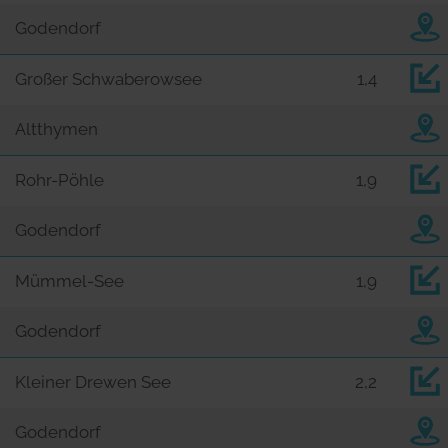
Godendorf
Großer Schwaberowsee
1,4
Altthymen
Rohr-Pöhle
1,9
Godendorf
Mümmel-See
1,9
Godendorf
Kleiner Drewen See
2,2
Godendorf