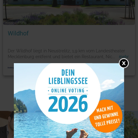
Foto: © booking.com
Wildhof
Der Wildhof liegt in Neustrelitz, 1,9 km vom Landestheater
Mecklenburg entfernt und bietet ein Restaurant, Nic
...
mehr
Weitere Angebote