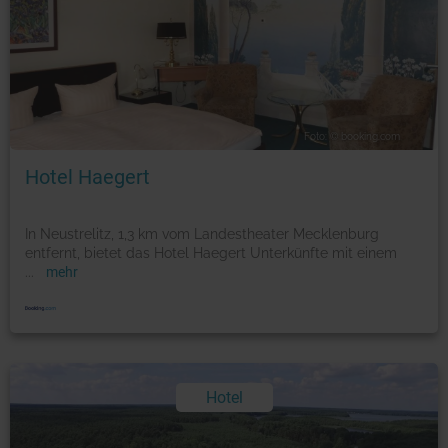
Foto: © booking.com
Hotel Haegert
In Neustrelitz, 1,3 km vom Landestheater Mecklenburg
entfernt, bietet das Hotel Haegert Unterkünfte mit einem
...
mehr
Hotel