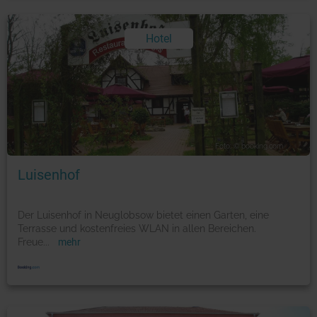
Hotel
Foto: © booking.com
Luisenhof
Der Luisenhof in Neuglobsow bietet einen Garten, eine
Terrasse und kostenfreies WLAN in allen Bereichen.
Freue
...
mehr