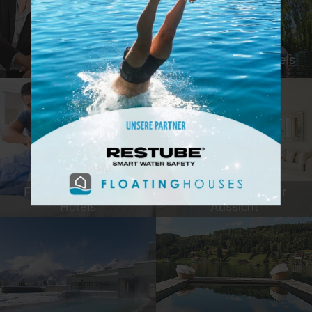
Günstige Hotels
Tierfreundliche Hotels
Familienfreundliche
Hotels mit schöner
Hotels
Aussicht