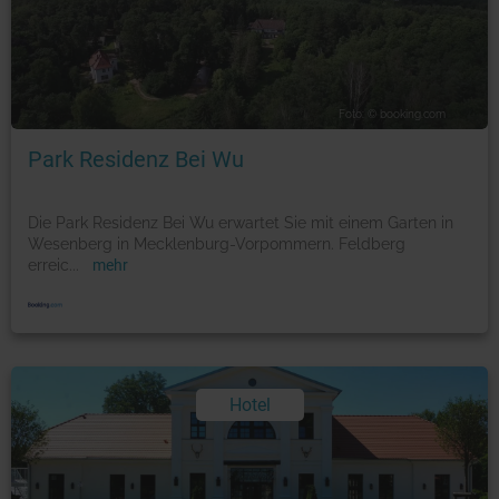
Foto: © booking.com
Park Residenz Bei Wu
Die Park Residenz Bei Wu erwartet Sie mit einem Garten in
Wesenberg in Mecklenburg-Vorpommern. Feldberg
erreic
...
mehr
Hotel