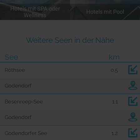
Hotels mit SPA oder
Hotels mit Pool
Wellness
Weitere Seen in der Nähe
See
km
Röthsee
0,5
Godendorf
Besenreep-See
1,1
Godendorf
Godendorfer See
1,2