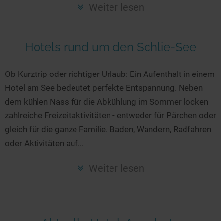
Seen in Europa
Glamping
Weiter lesen
Österreich
Schweiz
Hotels rund um den Schlie-See
Frankreich
Niederlande
Ob Kurztrip oder richtiger Urlaub: Ein Aufenthalt in einem
Hotel am See bedeutet perfekte Entspannung. Neben
Schweden
dem kühlen Nass für die Abkühlung im Sommer locken
Norwegen
zahlreiche Freizeitaktivitäten - entweder für Pärchen oder
alle Länder…
gleich für die ganze Familie. Baden, Wandern, Radfahren
oder Aktivitäten auf...
Weiter lesen