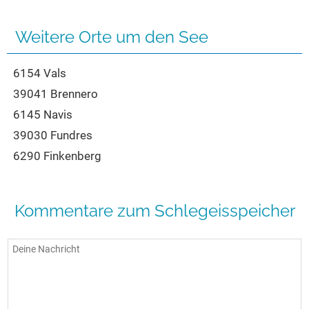
Seen in Europa
Glamping
Österreich
Weitere Orte um den See
Schweiz
6154 Vals
Frankreich
39041 Brennero
Niederlande
6145 Navis
Schweden
39030 Fundres
Norwegen
6290 Finkenberg
alle Länder…
Kommentare zum Schlegeisspeicher