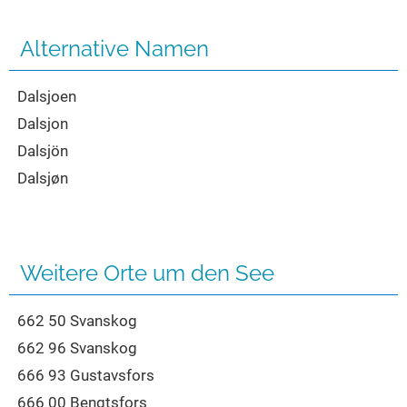
Seen in Europa
Glamping
Österreich
Alternative Namen
Schweiz
Dalsjoen
Frankreich
Dalsjon
Niederlande
Dalsjön
Schweden
Dalsjøn
Norwegen
alle Länder…
Weitere Orte um den See
662 50 Svanskog
662 96 Svanskog
666 93 Gustavsfors
666 00 Bengtsfors