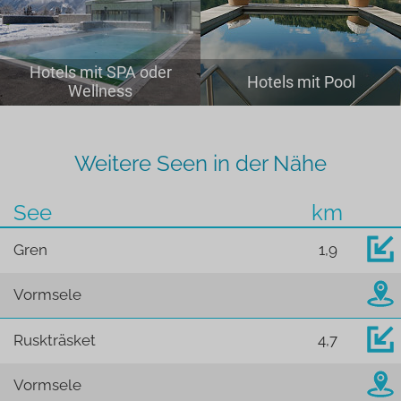
Hotels mit SPA oder
Hotels mit Pool
Wellness
Weitere Seen in der Nähe
See
km
Gren
1,9
Vormsele
Ruskträsket
4,7
Vormsele