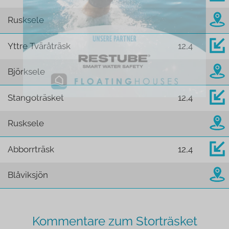
Rusksele
Yttre Tväråträsk
12,4
Björksele
Stangoträsket
12,4
Rusksele
Abborrträsk
12,4
Blåviksjön
Kommentare zum Storträsket