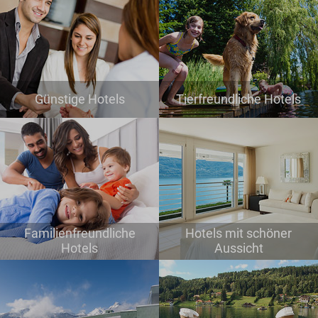
Günstige Hotels
Tierfreundliche Hotels
Familienfreundliche
Hotels mit schöner
Hotels
Aussicht