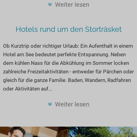
Seen in Europa
Glamping
Weiter lesen
Österreich
Schweiz
Hotels rund um den Storträsket
Frankreich
Niederlande
Ob Kurztrip oder richtiger Urlaub: Ein Aufenthalt in einem
Hotel am See bedeutet perfekte Entspannung. Neben
Schweden
dem kühlen Nass für die Abkühlung im Sommer locken
Norwegen
zahlreiche Freizeitaktivitäten - entweder für Pärchen oder
alle Länder…
gleich für die ganze Familie. Baden, Wandern, Radfahren
oder Aktivitäten auf...
Weiter lesen