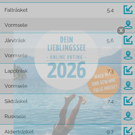
Falträsket
5,4
Vormsele
Järvträsk
5,6
Vormsele
Lappträsk
7,3
Vormsele
Sikträsket
7,4
Rusksele
Alderträsket
9,7