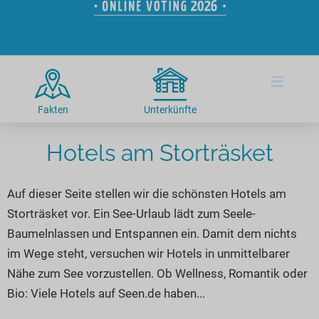
Hotels am See
Urlaub an der Küste
Radtouren am See
Finde Deinen See
Ferienwohnungen
Direkt am Wasser
Stand Up Paddeling
Seen in Deiner Nähe
Hausboote
Unterkünfte
Kitesurfen
≡
Seen in Deutschland
Camping am See
Hotels am See
Kanu- & Kajaktouren
Seen in Europa
Top-Hotels
Ferienwohnungen
Badeseen in Deutschland
Fakten
Unterkünfte
Strandbad-Verzeichnis
Top-Hotel Empfehlungen
Hausboote
Genuss pur
Hotels am Storträsket
Überwachte Badestellen
Familienhotels
Camping
Wellness am See
Hunde am See
Bike-Hotels
Aktiv-Urlaub
Gourmet-Urlaub
Auf dieser Seite stellen wir die schönsten Hotels am
Unsere See-Highlights
Wellness-Hotels
Kanu- & Kajak-Urlaub
Romantik Hotels
Storträsket vor. Ein See-Urlaub lädt zum Seele-
Deutschlands schönste Seen
Biohotels
Wanderurlaub
Baumelnlassen und Entspannen ein. Damit dem nichts
Top Seen nach Bundesländern
Ausgefallenes
Bikeurlaub
im Wege steht, versuchen wir Hotels in unmittelbarer
Nähe zum See vorzustellen. Ob Wellness, Romantik oder
Top Seen nach Regionen
Häuser auf dem Wasser
Auszeit & Wellness
Bio: Viele Hotels auf Seen.de haben...
Deutschlands Lieblingsseen
Hundefreundliche Unterkünfte