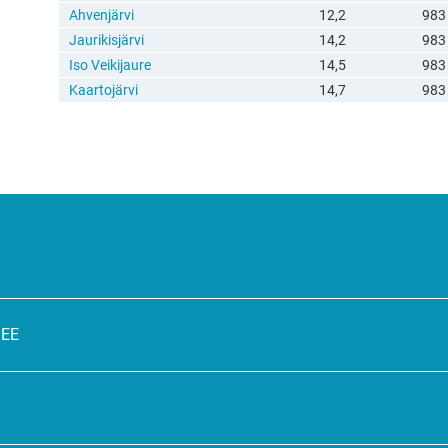
Ahvenjärvi
12,2
983
Jaurikisjärvi
14,2
983
Iso Veikijaure
14,5
983
Kaartojärvi
14,7
983
SEE