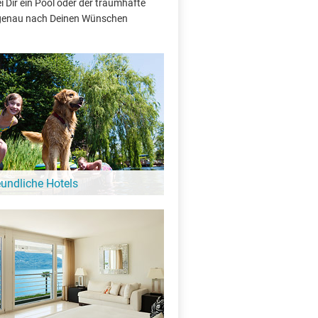
 Dir ein Pool oder der traumhafte
e genau nach Deinen Wünschen
eundliche Hotels
 Hund ist hier kein Problem: Diese Hotels
ebung vom Salmijärvi heißen auch
e Gäste bei sich willkommen!