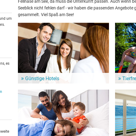
Fellnase am See, da muss die Unterkunft passen. Auch wenn bei
Seeblick nicht fehlen darf - wir haben die passenden Angebot
gesammelt. Viel Spaß am See!
rund um
rs.
ns, es
Günstige Hotels
Tierfr
In der Nähe vom Salmijärvi warten zahlreiche
Urlaub mit
en
Hotels für Deinen nächsten See-Urlaub. Günstige
in der Umg
Hotels für ein Wochenende oder länger.
vierbeinig
hweite