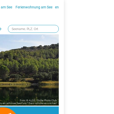
 am See
Ferienwohnung am See
en
e
Foto: © ALCE / Dollar Photo Club
 Du ein schönes See-Foto? Dann schicke es uns
hier!