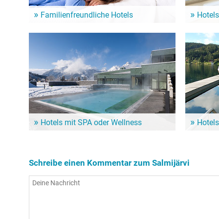
Familienfreundliche Hotels
Hotels
Ein Familienurlaub am See ist für Klein und Groß
Aufstehen m
das Highlight! Von diesen Hotels geht es schnell
Sehenswürd
zum Salmijärvi und seinen zahlreichen Angeboten!
Salmijärvi 
Hotels mit SPA oder Wellness
Hotels
So richtig verwöhnen lassen und dem Körper dabei
Wenn der S
noch etwas Gutes tun: Dafür sind Wellness-Hotels
ein Hotel m
in der Nähe vom Salmijärvi die erste Wahl!
Nähe vom S
Schreibe einen Kommentar zum Salmijärvi