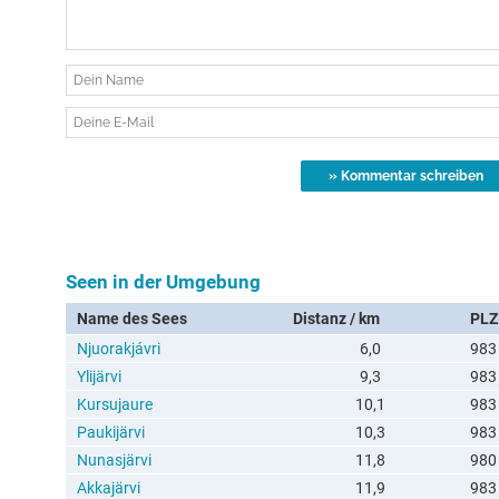
Seen in der Umgebung
Name des Sees
Distanz / km
PLZ
Njuorakjávri
6,0
983
Ylijärvi
9,3
983
Kursujaure
10,1
983
Paukijärvi
10,3
983
Nunasjärvi
11,8
980
Akkajärvi
11,9
983