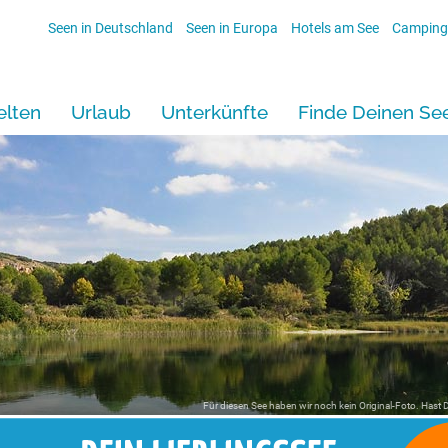
Seen in Deutschland
Seen in Europa
Hotels am See
Camping
lten
Urlaub
Unterkünfte
Finde Deinen Se
Für diesen See haben wir noch kein Original-Foto. Hast