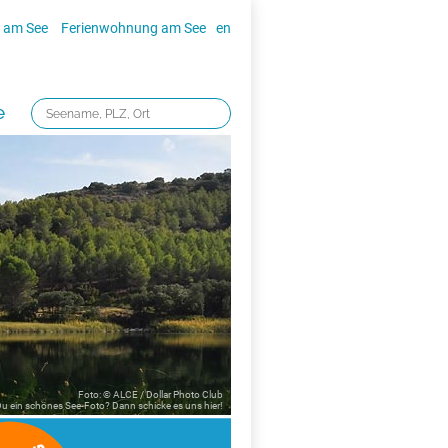
 am See
Ferienwohnung am See
en
e
Foto: © ALCE / Dollar Photo Club
 Du ein schönes See-Foto? Dann schicke es uns
hier!