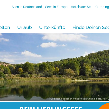
Seen in Deutschland
Seen in Europa
Hotels am See
Camping
lten
Urlaub
Unterkünfte
Finde Deinen Se
Für diesen See haben wir noch kein Original-Foto. Hast