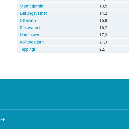
Stamåtjørnin
13,5
Leirungsvatnet
14,2
Ottavatn
15,8
Råkåvatnet
16,7
Hundsjøen
17,0
Kollungstjørn
21,3
Teppingi
22,1
SEE