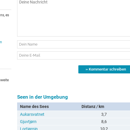
ns, es
en
hweite
Seen in der Umgebung
Name des Sees
Distanz / km
Aukarsvatnet
3,7
Gjuvtjørn
8,6
Lortjørnin
10,2