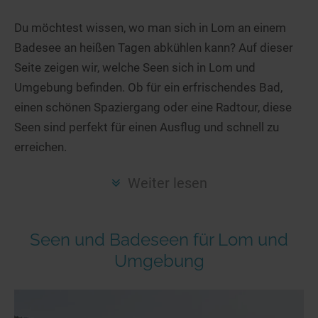
Hotels am See
Urlaub an der Küste
Radtouren am See
Finde Deinen See
Ferienwohnungen
Du möchtest wissen, wo man sich in Lom an einem
Direkt am Wasser
Stand Up Paddeling
Badesee an heißen Tagen abkühlen kann? Auf dieser
Seen in Deiner Nähe
Hausboote
Unterkünfte
Kitesurfen
Seite zeigen wir, welche Seen sich in Lom und
Seen in Deutschland
Camping am See
Hotels am See
Kanu- & Kajaktouren
Umgebung befinden. Ob für ein erfrischendes Bad,
Seen in Europa
Top-Hotels
Ferienwohnungen
Badeseen in Deutschland
einen schönen Spaziergang oder eine Radtour, diese
Strandbad-Verzeichnis
Top-Hotel Empfehlungen
Seen sind perfekt für einen Ausflug und schnell zu
Hausboote
Genuss pur
erreichen.
Überwachte Badestellen
Familienhotels
Camping
Wellness am See
Hunde am See
Bike-Hotels
Aktiv-Urlaub
Gourmet-Urlaub
Weiter lesen
Unsere See-Highlights
Wellness-Hotels
Kanu- & Kajak-Urlaub
Romantik Hotels
Deutschlands schönste Seen
Biohotels
Wanderurlaub
Seen und Badeseen für Lom und
Top Seen nach Bundesländern
Ausgefallenes
Bikeurlaub
Umgebung
Top Seen nach Regionen
Häuser auf dem Wasser
Auszeit & Wellness
Deutschlands Lieblingsseen
Hundefreundliche Unterkünfte