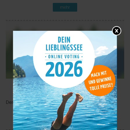
mehr
Ottavatn
4,1 km
Der Ottavatn liegt in der Nähe von Lom in Oppland.
mehr