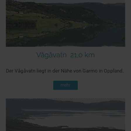
Seen in Europa
Glamping
Österreich
Schweiz
Frankreich
Niederlande
Schweden
Vågåvatn
21,0 km
Norwegen
Der Vågåvatn liegt in der Nähe von Garmo in Oppland.
alle Länder…
mehr