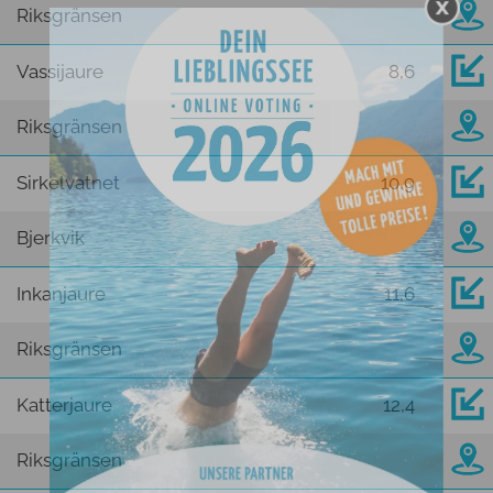
Riksgränsen
Vassijaure
8,6
Riksgränsen
Sirkelvatnet
10,9
Bjerkvik
Inkanjaure
11,6
Riksgränsen
Katterjaure
12,4
Riksgränsen