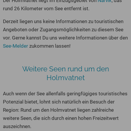
Der Holmvatnet liegt im Einzugsgebiet von
Narvik
, das
Seen in Europa
Glamping
rund 26 Kilometer vom See entfernt ist.
Österreich
Derzeit liegen uns keine Informationen zu touristischen
Schweiz
Angeboten oder Zugangsmöglichkeiten zu diesem See
Frankreich
vor. Gerne kannst Du uns weitere Informationen über den
Niederlande
See-Melder
zukommen lassen!
Schweden
Norwegen
Weitere Seen rund um den
alle Länder…
Holmvatnet
Auch wenn der See allenfalls geringfügiges touristisches
Potenzial bietet, lohnt sich natürlich ein Besuch der
Region: Rund um den Holmvatnet liegen zahlreiche
weitere Seen, die sich durch einen hohen Freizeitwert
auszeichnen.