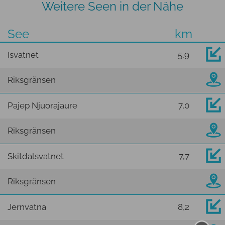
Weitere Seen in der Nähe
See
km
Isvatnet
5,9
Riksgränsen
Pajep Njuorajaure
7,0
Riksgränsen
Skitdalsvatnet
7,7
Riksgränsen
Jernvatna
8,2