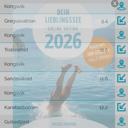
Kongsvik
Gregusvatnan
9,4
Kongsvik
Trollvatnet
11,5
Kongsvik
Sandsvatnet
11,6
Kongsvik
Kanstadbotnen
12,2
Gullesfjord