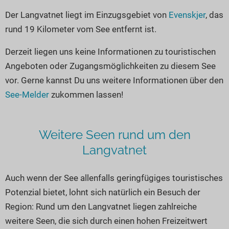
Seen in Europa
Glamping
Der Langvatnet liegt im Einzugsgebiet von
Evenskjer
, das
Österreich
rund 19 Kilometer vom See entfernt ist.
Schweiz
Derzeit liegen uns keine Informationen zu touristischen
Frankreich
Angeboten oder Zugangsmöglichkeiten zu diesem See
Niederlande
vor. Gerne kannst Du uns weitere Informationen über den
Schweden
See-Melder
zukommen lassen!
Norwegen
alle Länder…
Weitere Seen rund um den
Langvatnet
Auch wenn der See allenfalls geringfügiges touristisches
Potenzial bietet, lohnt sich natürlich ein Besuch der
Region: Rund um den Langvatnet liegen zahlreiche
weitere Seen, die sich durch einen hohen Freizeitwert