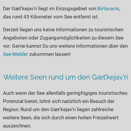
Seen in Europa
Glamping
Der Gæt’kejav’ri liegt im Einzugsgebiet von
Birtavarre
,
Österreich
das rund 43 Kilometer vom See entfernt ist.
Schweiz
Derzeit liegen uns keine Informationen zu touristischen
Frankreich
Angeboten oder Zugangsmöglichkeiten zu diesem See
Niederlande
vor. Gerne kannst Du uns weitere Informationen über den
Schweden
See-Melder
zukommen lassen!
Norwegen
alle Länder…
Weitere Seen rund um den Gæt’kejav’ri
Auch wenn der See allenfalls geringfügiges touristisches
Potenzial bietet, lohnt sich natürlich ein Besuch der
Region: Rund um den Gæt’kejav’ri liegen zahlreiche
weitere Seen, die sich durch einen hohen Freizeitwert
auszeichnen.