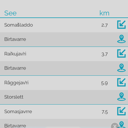
See
km
Somašladdo
2,7
Birtavarre
Rai’kujav’ri
3,7
Birtavarre
Råggejav’ri
5,9
Storslett
Somasjavrre
7,5
Birtavarre