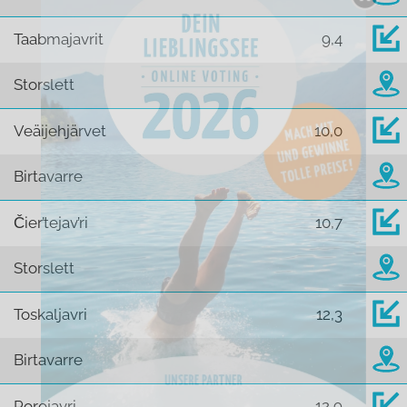
Taabmajavrit
9,4
Storslett
Veäijehjärvet
10,0
Birtavarre
Čier’tejav’ri
10,7
Storslett
Toskaljavri
12,3
Birtavarre
Porojavri
12,9