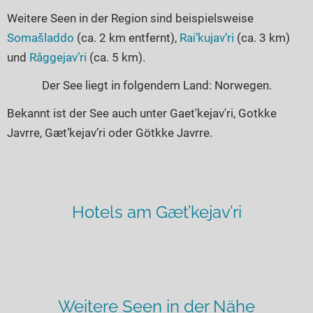
Weitere Seen in der Region sind beispielsweise
Somašladdo
(ca. 2 km entfernt),
Rai’kujav’ri
(ca. 3 km)
und
Råggejav’ri
(ca. 5 km).
Der See liegt in folgendem Land: Norwegen.
Bekannt ist der See auch unter Gaet'kejav'ri, Gotkke
Javrre, Gæt’kejav’ri oder Götkke Javrre.
Hotels am Gæt’kejav’ri
Weitere Seen in der Nähe