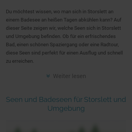
Hotels am See
Urlaub an der Küste
Radtouren am See
Finde Deinen See
Ferienwohnungen
Du möchtest wissen, wo man sich in Storslett an
Direkt am Wasser
Stand Up Paddeling
einem Badesee an heißen Tagen abkühlen kann? Auf
Seen in Deiner Nähe
Hausboote
Unterkünfte
Kitesurfen
dieser Seite zeigen wir, welche Seen sich in Storslett
Seen in Deutschland
Camping am See
Hotels am See
Kanu- & Kajaktouren
und Umgebung befinden. Ob für ein erfrischendes
Seen in Europa
Top-Hotels
Ferienwohnungen
Badeseen in Deutschland
Bad, einen schönen Spaziergang oder eine Radtour,
Strandbad-Verzeichnis
Top-Hotel Empfehlungen
diese Seen sind perfekt für einen Ausflug und schnell
Hausboote
Genuss pur
zu erreichen.
Überwachte Badestellen
Familienhotels
Camping
Wellness am See
Hunde am See
Bike-Hotels
Aktiv-Urlaub
Gourmet-Urlaub
Weiter lesen
Unsere See-Highlights
Wellness-Hotels
Kanu- & Kajak-Urlaub
Romantik Hotels
Deutschlands schönste Seen
Biohotels
Wanderurlaub
Seen und Badeseen für Storslett und
Top Seen nach Bundesländern
Ausgefallenes
Bikeurlaub
Umgebung
Top Seen nach Regionen
Häuser auf dem Wasser
Auszeit & Wellness
Deutschlands Lieblingsseen
Hundefreundliche Unterkünfte