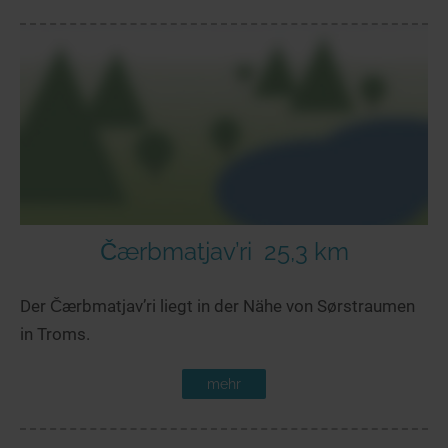
Čærbmatjav’ri
25,3 km
Der Čærbmatjav’ri liegt in der Nähe von Sørstraumen
in Troms.
mehr