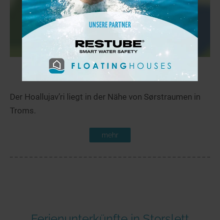
Hoallujav’ri
35,1 km
Der Hoallujav’ri liegt in der Nähe von Sørstraumen in
Troms.
mehr
Ferienunterkünfte in Storslett