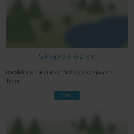
Seen in Europa
Glamping
Österreich
Schweiz
Frankreich
Niederlande
Schweden
Sikkajav’ri
8,2 km
Norwegen
Der Sikkajav’ri liegt in der Nähe von Sørkjosen in
alle Länder…
Troms.
mehr