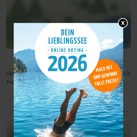
Gåneldatjav’ri
33,2 km
Der Gåneldatjav’ri liegt in der Nähe von Sørstraumen in
Troms.
mehr