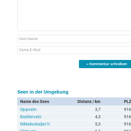
Seen in der Umgebung
Name des Sees
Distanz / km
PL
Djupvatn
3,7
916
Baddervatn
4,3
916
Nikkeluobaljav’ri
5,3
916