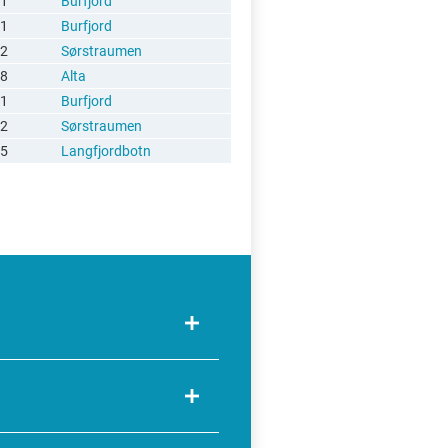
1
Burfjord
1
Burfjord
2
Sørstraumen
8
Alta
1
Burfjord
2
Sørstraumen
5
Langfjordbotn