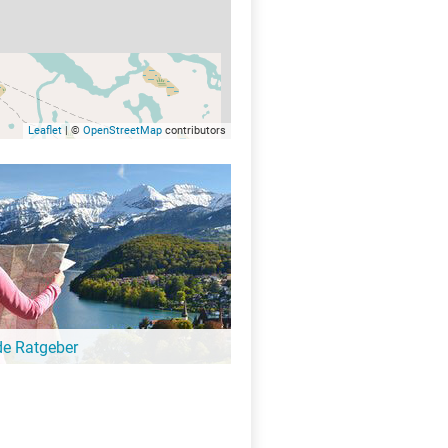
Leaflet
| ©
OpenStreetMap
contributors
de Ratgeber
-Ratgeber schreibt unsere Redaktion über
schöne Orte für Familien, für
eressierte, Strandbad-Junkies,
zer und alle anderen Seeinteressierten.