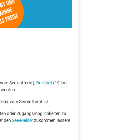
vom See entfernt),
Burfjord
(19 km
t werden.
meter vom See entfernt ist.
boten oder Zugangsmöglichkeiten zu
er den
See-Melder
zukommen lassen!