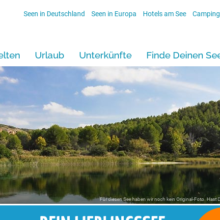
Seen in Deutschland
Seen in Europa
Hotels am See
Camping
lten
Urlaub
Unterkünfte
Finde Deinen Se
Für diesen See haben wir noch kein Original-Foto. Hast