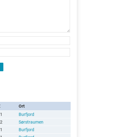
Z
Ort
1
Burfjord
2
Sørstraumen
1
Burfjord