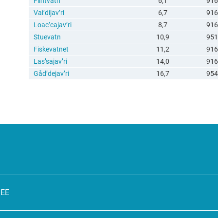
Flintvatn
6,1
916
Vai’dijav’ri
6,7
916
Loac’cajav’ri
8,7
916
Stuevatn
10,9
951
Fiskevatnet
11,2
916
Las’sajav’ri
14,0
916
Gåd’dejav’ri
16,7
954
SEE