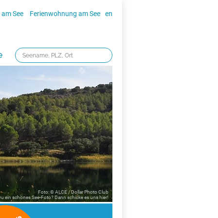
 am See
Ferienwohnung am See
en
e
Foto: © ALCE / Dollar Photo Club
 Du ein schönes See-Foto? Dann schicke es uns
hier!