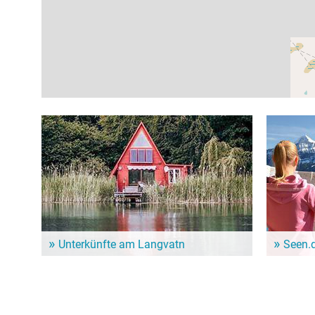
Unterkünfte am Langvatn
Seen.
Dem Alltag entfliehen und ein paar entspannte Tage
Im Seen.de
genießen? Hier gibt es schöne Unterkünfte in der
besonders 
Nähe vom Langvatn!
Freizeitint
Hundebesit