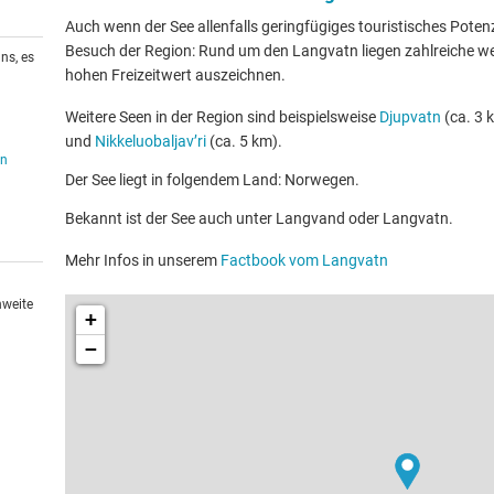
Auch wenn der See allenfalls geringfügiges touristisches Potenzia
Besuch der Region: Rund um den Langvatn liegen zahlreiche wei
ns, es
hohen Freizeitwert auszeichnen.
Weitere Seen in der Region sind beispielsweise
Djupvatn
(ca. 3 
und
Nikkeluobaljav’ri
(ca. 5 km).
en
Der See liegt in folgendem Land: Norwegen.
Bekannt ist der See auch unter Langvand oder Langvatn.
Mehr Infos in unserem
Factbook vom Langvatn
hweite
+
−