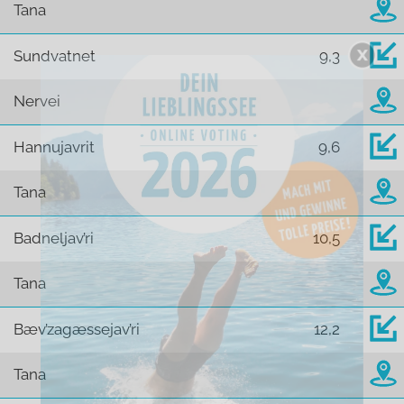
Tana
Sundvatnet
9,3
Nervei
Hannujavrit
9,6
Tana
Badneljav’ri
10,5
Tana
Bæv’zagæssejav’ri
12,2
Tana