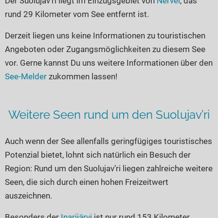
Der Suolujav’ri liegt im Einzugsgebiet von
Nervei
, das
Seen in Europa
Glamping
rund 29 Kilometer vom See entfernt ist.
Österreich
Derzeit liegen uns keine Informationen zu touristischen
Schweiz
Angeboten oder Zugangsmöglichkeiten zu diesem See
Frankreich
vor. Gerne kannst Du uns weitere Informationen über den
Niederlande
See-Melder
zukommen lassen!
Schweden
Norwegen
Weitere Seen rund um den Suolujav’ri
alle Länder…
Auch wenn der See allenfalls geringfügiges touristisches
Potenzial bietet, lohnt sich natürlich ein Besuch der
Region: Rund um den Suolujav’ri liegen zahlreiche weitere
Seen, die sich durch einen hohen Freizeitwert
auszeichnen.
Besonders der
Inarijärvi
ist nur rund 153 Kilometer