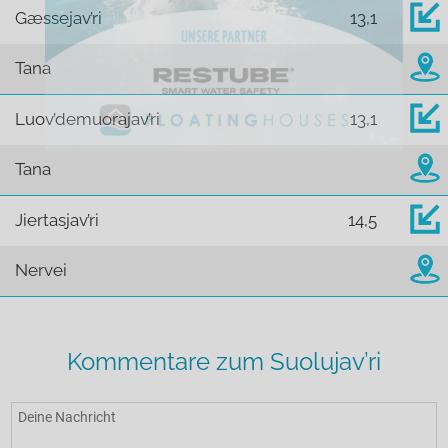
Gæssejav’ri
13,1
Tana
Luov’demuorajav’ri
13,1
Tana
Jiertasjav’ri
14,5
Nervei
Kommentare zum Suolujav’ri