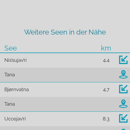
Weitere Seen in der Nähe
See
km
Nis’sujav’ri
4,4
Tana
Bjørnvatna
4,7
Tana
Uccejav’ri
8,3