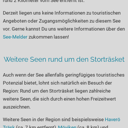
rund 2 Kilometer vom See entfernt ist.
Seen in Europa
Glamping
Österreich
Derzeit liegen uns keine Informationen zu touristischen
Angeboten oder Zugangsmöglichkeiten zu diesem See
Schweiz
vor. Gerne kannst Du uns weitere Informationen über den
Frankreich
See-Melder
zukommen lassen!
Niederlande
Schweden
Weitere Seen rund um den Storträsket
Norwegen
alle Länder…
Auch wenn der See allenfalls geringfügiges touristisches
Potenzial bietet, lohnt sich natürlich ein Besuch der
Region: Rund um den Storträsket liegen zahlreiche
weitere Seen, die sich durch einen hohen Freizeitwert
auszeichnen.
Weitere Seen in der Region sind beispielsweise
Haverö
Träsk
(ca. 7 km entfernt),
Möviken
(ca. 8 km) und