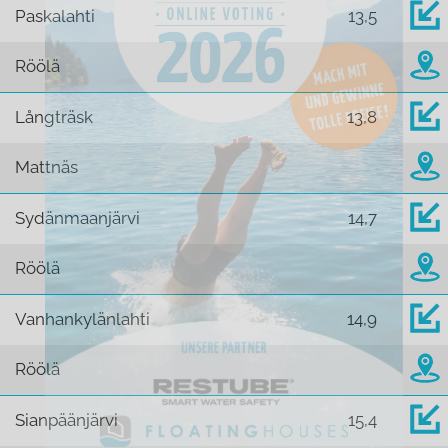
Paskalahti
13,5
Röölä
Långträsk
13,8
Mattnäs
Sydänmaanjärvi
14,7
Röölä
Vanhankylänlahti
14,9
Röölä
Sianpäänjärvi
15,4