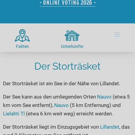
Hotels am See
Urlaub an der Küste
Radtouren am See
Finde Deinen See
Ferienwohnungen
Direkt am Wasser
Stand Up Paddeling
Seen in Deiner Nähe
Hausboote
Unterkünfte
Kitesurfen
≡
Seen in Deutschland
Camping am See
Hotels am See
Kanu- & Kajaktouren
Seen in Europa
Top-Hotels
Ferienwohnungen
Badeseen in Deutschland
Fakten
Unterkünfte
Strandbad-Verzeichnis
Top-Hotel Empfehlungen
Hausboote
Genuss pur
Überwachte Badestellen
Der Storträsket
Familienhotels
Camping
Wellness am See
Hunde am See
Bike-Hotels
Aktiv-Urlaub
Gourmet-Urlaub
Der Storträsket ist ein See in der Nähe von Lillandet.
Unsere See-Highlights
Wellness-Hotels
Kanu- & Kajak-Urlaub
Romantik Hotels
Deutschlands schönste Seen
Biohotels
Wanderurlaub
Der See kann aus den umliegenden Orten
Nauvo
(etwa 5
km vom See entfernt),
Nauvo
(5 km Entfernung) und
Top Seen nach Bundesländern
Ausgefallenes
Bikeurlaub
Lielahti Tl
(etwa 6 km weit weg) erreicht werden.
Top Seen nach Regionen
Häuser auf dem Wasser
Auszeit & Wellness
Deutschlands Lieblingsseen
Der Storträsket liegt im Einzugsgebiet von
Lillandet
, das
Hundefreundliche Unterkünfte