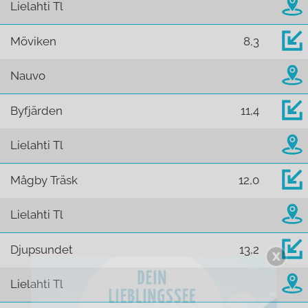
Lielahti Tl
Möviken
8,3
Nauvo
Byfjärden
11,4
Lielahti Tl
Mågby Träsk
12,0
Lielahti Tl
Djupsundet
13,2
Lielahti Tl