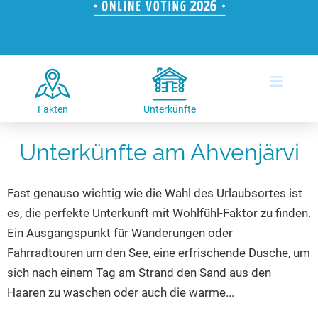
Hotels am See
Urlaub an der Küste
Radtouren am See
Finde Deinen See
Ferienwohnungen
Direkt am Wasser
Stand Up Paddeling
Seen in Deiner Nähe
Hausboote
Unterkünfte
Kitesurfen
≡
Seen in Deutschland
Camping am See
Hotels am See
Kanu- & Kajaktouren
Seen in Europa
Top-Hotels
Ferienwohnungen
Badeseen in Deutschland
Fakten
Unterkünfte
Strandbad-Verzeichnis
Top-Hotel Empfehlungen
Hausboote
Genuss pur
Unterkünfte am Ahvenjärvi
Überwachte Badestellen
Familienhotels
Camping
Wellness am See
Hunde am See
Bike-Hotels
Aktiv-Urlaub
Gourmet-Urlaub
Fast genauso wichtig wie die Wahl des Urlaubsortes ist
Unsere See-Highlights
Wellness-Hotels
Kanu- & Kajak-Urlaub
Romantik Hotels
es, die perfekte Unterkunft mit Wohlfühl-Faktor zu finden.
Deutschlands schönste Seen
Biohotels
Wanderurlaub
Ein Ausgangspunkt für Wanderungen oder
Top Seen nach Bundesländern
Ausgefallenes
Bikeurlaub
Fahrradtouren um den See, eine erfrischende Dusche, um
sich nach einem Tag am Strand den Sand aus den
Top Seen nach Regionen
Häuser auf dem Wasser
Auszeit & Wellness
Haaren zu waschen oder auch die warme...
Deutschlands Lieblingsseen
Hundefreundliche Unterkünfte