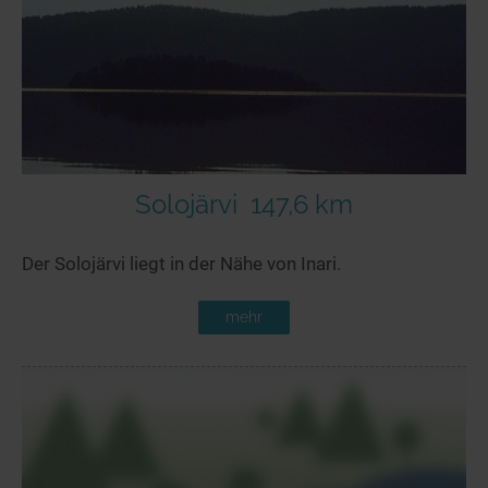
Seen in Europa
Glamping
Österreich
Schweiz
Frankreich
Niederlande
Schweden
Solojärvi
147,6 km
Norwegen
Der Solojärvi liegt in der Nähe von Inari.
alle Länder…
mehr