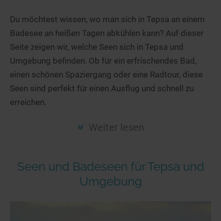
Hotels am See
Urlaub an der Küste
Radtouren am See
Finde Deinen See
Ferienwohnungen
Du möchtest wissen, wo man sich in Tepsa an einem
Direkt am Wasser
Stand Up Paddeling
Badesee an heißen Tagen abkühlen kann? Auf dieser
Seen in Deiner Nähe
Hausboote
Unterkünfte
Kitesurfen
Seite zeigen wir, welche Seen sich in Tepsa und
Seen in Deutschland
Camping am See
Hotels am See
Kanu- & Kajaktouren
Umgebung befinden. Ob für ein erfrischendes Bad,
Seen in Europa
Top-Hotels
Ferienwohnungen
Badeseen in Deutschland
einen schönen Spaziergang oder eine Radtour, diese
Strandbad-Verzeichnis
Top-Hotel Empfehlungen
Seen sind perfekt für einen Ausflug und schnell zu
Hausboote
Genuss pur
erreichen.
Überwachte Badestellen
Familienhotels
Camping
Wellness am See
Hunde am See
Bike-Hotels
Aktiv-Urlaub
Gourmet-Urlaub
Weiter lesen
Unsere See-Highlights
Wellness-Hotels
Kanu- & Kajak-Urlaub
Romantik Hotels
Deutschlands schönste Seen
Biohotels
Wanderurlaub
Seen und Badeseen für Tepsa und
Top Seen nach Bundesländern
Ausgefallenes
Bikeurlaub
Umgebung
Top Seen nach Regionen
Häuser auf dem Wasser
Auszeit & Wellness
Deutschlands Lieblingsseen
Hundefreundliche Unterkünfte