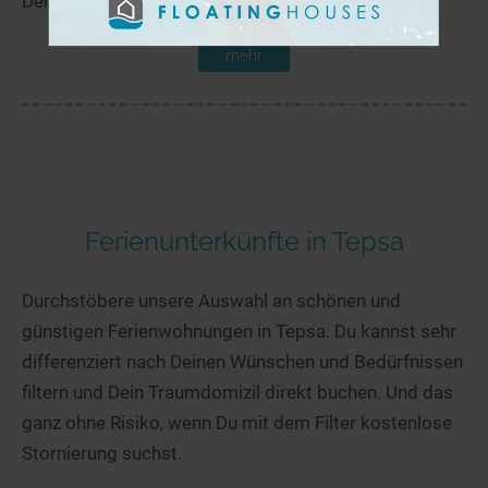
Der Lomajärvi liegt in der Nähe von Pitkäkumpu.
mehr
Ferienunterkünfte in Tepsa
Durchstöbere unsere Auswahl an schönen und
günstigen Ferienwohnungen in Tepsa. Du kannst sehr
differenziert nach Deinen Wünschen und Bedürfnissen
filtern und Dein Traumdomizil direkt buchen. Und das
ganz ohne Risiko, wenn Du mit dem Filter kostenlose
Stornierung suchst.