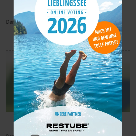
Säynäjäjärvi
11,6 km
Der Säynäjäjärvi liegt in der Nähe von Pitkäkumpu.
mehr
Lomajärvi
12,2 km