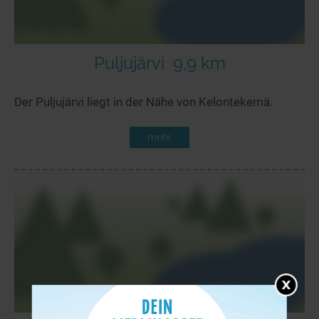
Puljujärvi
9,9 km
Der Puljujärvi liegt in der Nähe von Kelontekemä.
mehr