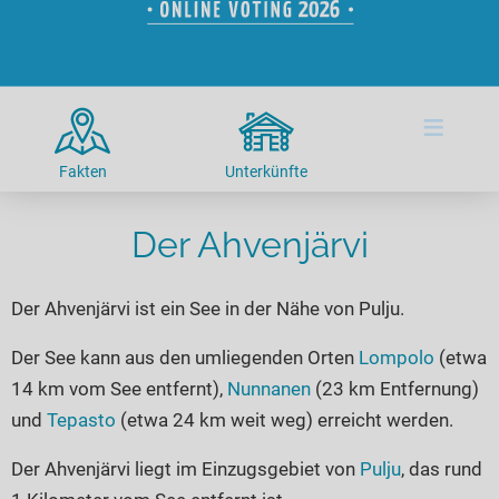
Hotels am See
Urlaub an der Küste
Radtouren am See
Finde Deinen See
Ferienwohnungen
Direkt am Wasser
Stand Up Paddeling
Seen in Deiner Nähe
Hausboote
Unterkünfte
Kitesurfen
≡
Seen in Deutschland
Camping am See
Hotels am See
Kanu- & Kajaktouren
Seen in Europa
Top-Hotels
Ferienwohnungen
Badeseen in Deutschland
Fakten
Unterkünfte
Strandbad-Verzeichnis
Top-Hotel Empfehlungen
Hausboote
Genuss pur
Überwachte Badestellen
Der Ahvenjärvi
Familienhotels
Camping
Wellness am See
Hunde am See
Bike-Hotels
Aktiv-Urlaub
Gourmet-Urlaub
Der Ahvenjärvi ist ein See in der Nähe von Pulju.
Unsere See-Highlights
Wellness-Hotels
Kanu- & Kajak-Urlaub
Romantik Hotels
Deutschlands schönste Seen
Biohotels
Wanderurlaub
Der See kann aus den umliegenden Orten
Lompolo
(etwa
14 km vom See entfernt),
Nunnanen
(23 km Entfernung)
Top Seen nach Bundesländern
Ausgefallenes
Bikeurlaub
und
Tepasto
(etwa 24 km weit weg) erreicht werden.
Top Seen nach Regionen
Häuser auf dem Wasser
Auszeit & Wellness
Deutschlands Lieblingsseen
Der Ahvenjärvi liegt im Einzugsgebiet von
Pulju
, das rund
Hundefreundliche Unterkünfte