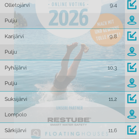
Olletojärvi
9,4
Pulju
Karijärvi
9,8
Pulju
Pyhäjärvi
10,3
Pulju
Suksijärvi
11,2
Lompolo
Särkijärvi
11,6