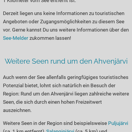
1 Kilometer vom See entfernt ist.
Seen in Europa
Glamping
Österreich
Derzeit liegen uns keine Informationen zu touristischen
Angeboten oder Zugangsmöglichkeiten zu diesem See
Schweiz
vor. Gerne kannst Du uns weitere Informationen über den
Frankreich
See-Melder
zukommen lassen!
Niederlande
Schweden
Weitere Seen rund um den Ahvenjärvi
Norwegen
alle Länder…
Auch wenn der See allenfalls geringfügiges touristisches
Potenzial bietet, lohnt sich natürlich ein Besuch der
Region: Rund um den Ahvenjärvi liegen zahlreiche weitere
Seen, die sich durch einen hohen Freizeitwert
auszeichnen.
Weitere Seen in der Region sind beispielsweise
Puljujärvi
(ca. 1 km entfernt),
Salanginjärvi
(ca. 5 km) und