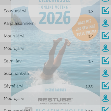
Souvunjärvi
9,3
Karjalaisenniemi
Mourujärvi
9,4
Mourujärvi
Salmijärvi
9,7
Suonnankylä
Säynäjärvi
10,0
Mourujärvi