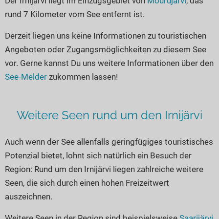
Der Irnijärvi liegt im Einzugsgebiet von
Mourujärvi
, das
Seen in Europa
Glamping
rund 7 Kilometer vom See entfernt ist.
Österreich
Derzeit liegen uns keine Informationen zu touristischen
Schweiz
Angeboten oder Zugangsmöglichkeiten zu diesem See
Frankreich
vor. Gerne kannst Du uns weitere Informationen über den
Niederlande
See-Melder
zukommen lassen!
Schweden
Norwegen
Weitere Seen rund um den Irnijärvi
alle Länder…
Auch wenn der See allenfalls geringfügiges touristisches
Potenzial bietet, lohnt sich natürlich ein Besuch der
Region: Rund um den Irnijärvi liegen zahlreiche weitere
Seen, die sich durch einen hohen Freizeitwert
auszeichnen.
Weitere Seen in der Region sind beispielsweise
Saarijärvi