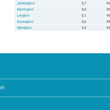
Jänkkäjärvi
3,7
9
Mantojärvi
4,0
9
Levijärvi
5,1
9
Ruonajärvi
5,6
9
Silmäjärvi
5,9
9
SEE