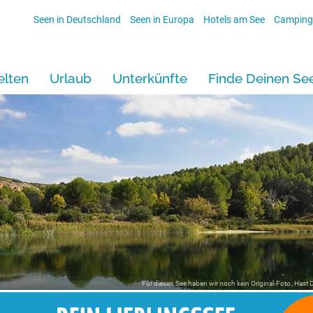
Seen in Deutschland
Seen in Europa
Hotels am See
Camping
lten
Urlaub
Unterkünfte
Finde Deinen Se
Für diesen See haben wir noch kein Original-Foto. Hast