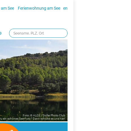
 am See
Ferienwohnung am See
en
e
Foto: © ALCE / Dollar Photo Club
 Du ein schönes See-Foto? Dann schicke es uns
hier!