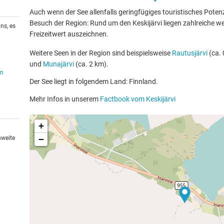
Auch wenn der See allenfalls geringfügiges touristisches Potenzia
Besuch der Region: Rund um den Keskijärvi liegen zahlreiche we
ns, es
Freizeitwert auszeichnen.
Weitere Seen in der Region sind beispielsweise
Rautusjärvi
(ca. 
und
Munajärvi
(ca. 2 km).
en
Der See liegt in folgendem Land: Finnland.
Mehr Infos in unserem
Factbook vom Keskijärvi
+
−
hweite