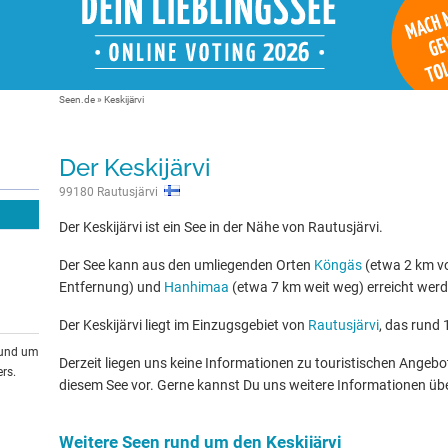
Seen.de
»
Keskijärvi
Der Keskijärvi
99180 Rautusjärvi
Der Keskijärvi ist ein See in der Nähe von Rautusjärvi.
Der See kann aus den umliegenden Orten
Köngäs
(etwa 2 km vo
Entfernung) und
Hanhimaa
(etwa 7 km weit weg) erreicht werd
Der Keskijärvi liegt im Einzugsgebiet von
Rautusjärvi
, das rund 
rund um
Derzeit liegen uns keine Informationen zu touristischen Ange
rs.
diesem See vor. Gerne kannst Du uns weitere Informationen üb
Weitere Seen rund um den Keskijärvi