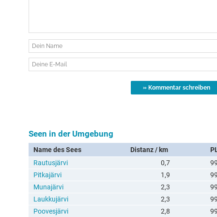
Seen in der Umgebung
Name des Sees
Distanz / km
P
Rautusjärvi
0,7
9
Pitkajärvi
1,9
9
Munajärvi
2,3
9
Laukkujärvi
2,3
9
Poovesjärvi
2,8
9