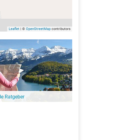
Leaflet
| ©
OpenStreetMap
contributors
de Ratgeber
-Ratgeber schreibt unsere Redaktion über
schöne Orte für Familien, für
eressierte, Strandbad-Junkies,
zer und alle anderen Seeinteressierten.