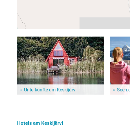
Unterkünfte am Keskijärvi
Seen.
Dem Alltag entfliehen und ein paar entspannte Tage
Im Seen.de
genießen? Hier gibt es schöne Unterkünfte in der
besonders 
Nähe vom Keskijärvi!
Freizeitint
Hundebesit
Hotels am Keskijärvi