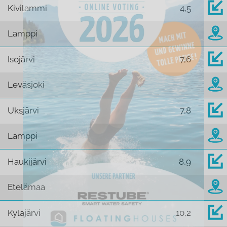
Kivilammi
4,5
Lamppi
Isojärvi
7,6
Leväsjoki
Uksjärvi
7,8
Lamppi
Haukijärvi
8,9
Etelämaa
Kylajärvi
10,2