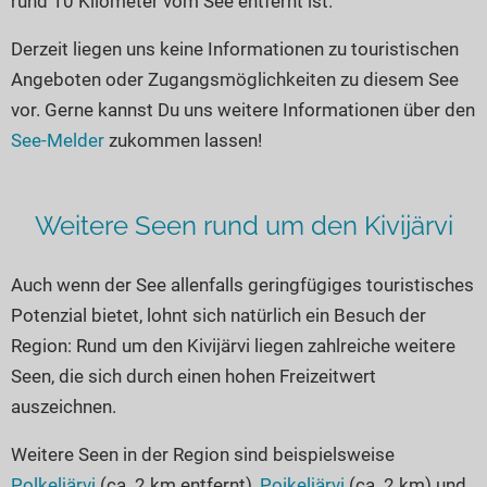
rund 10 Kilometer vom See entfernt ist.
Seen in Europa
Glamping
Österreich
Derzeit liegen uns keine Informationen zu touristischen
Angeboten oder Zugangsmöglichkeiten zu diesem See
Schweiz
vor. Gerne kannst Du uns weitere Informationen über den
Frankreich
See-Melder
zukommen lassen!
Niederlande
Schweden
Weitere Seen rund um den Kivijärvi
Norwegen
alle Länder…
Auch wenn der See allenfalls geringfügiges touristisches
Potenzial bietet, lohnt sich natürlich ein Besuch der
Region: Rund um den Kivijärvi liegen zahlreiche weitere
Seen, die sich durch einen hohen Freizeitwert
auszeichnen.
Weitere Seen in der Region sind beispielsweise
Polkeljärvi
(ca. 2 km entfernt),
Poikeljärvi
(ca. 2 km) und