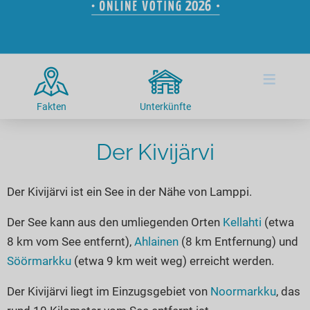
Hotels am See
Urlaub an der Küste
Radtouren am See
Finde Deinen See
Ferienwohnungen
Direkt am Wasser
Stand Up Paddeling
Seen in Deiner Nähe
Hausboote
Unterkünfte
Kitesurfen
≡
Seen in Deutschland
Camping am See
Hotels am See
Kanu- & Kajaktouren
Seen in Europa
Top-Hotels
Ferienwohnungen
Badeseen in Deutschland
Fakten
Unterkünfte
Strandbad-Verzeichnis
Top-Hotel Empfehlungen
Hausboote
Genuss pur
Überwachte Badestellen
Der Kivijärvi
Familienhotels
Camping
Wellness am See
Hunde am See
Bike-Hotels
Aktiv-Urlaub
Gourmet-Urlaub
Der Kivijärvi ist ein See in der Nähe von Lamppi.
Unsere See-Highlights
Wellness-Hotels
Kanu- & Kajak-Urlaub
Romantik Hotels
Deutschlands schönste Seen
Biohotels
Wanderurlaub
Der See kann aus den umliegenden Orten
Kellahti
(etwa
8 km vom See entfernt),
Ahlainen
(8 km Entfernung) und
Top Seen nach Bundesländern
Ausgefallenes
Bikeurlaub
Söörmarkku
(etwa 9 km weit weg) erreicht werden.
Top Seen nach Regionen
Häuser auf dem Wasser
Auszeit & Wellness
Deutschlands Lieblingsseen
Der Kivijärvi liegt im Einzugsgebiet von
Noormarkku
, das
Hundefreundliche Unterkünfte