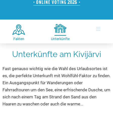
Hotels am See
Urlaub an der Küste
Radtouren am See
Finde Deinen See
Ferienwohnungen
Direkt am Wasser
Stand Up Paddeling
Seen in Deiner Nähe
Hausboote
Unterkünfte
Kitesurfen
≡
Seen in Deutschland
Camping am See
Hotels am See
Kanu- & Kajaktouren
Seen in Europa
Top-Hotels
Ferienwohnungen
Badeseen in Deutschland
Fakten
Unterkünfte
Strandbad-Verzeichnis
Top-Hotel Empfehlungen
Hausboote
Genuss pur
Unterkünfte am Kivijärvi
Überwachte Badestellen
Familienhotels
Camping
Wellness am See
Hunde am See
Bike-Hotels
Aktiv-Urlaub
Gourmet-Urlaub
Fast genauso wichtig wie die Wahl des Urlaubsortes ist
Unsere See-Highlights
Wellness-Hotels
Kanu- & Kajak-Urlaub
Romantik Hotels
es, die perfekte Unterkunft mit Wohlfühl-Faktor zu finden.
Deutschlands schönste Seen
Biohotels
Wanderurlaub
Ein Ausgangspunkt für Wanderungen oder
Top Seen nach Bundesländern
Ausgefallenes
Bikeurlaub
Fahrradtouren um den See, eine erfrischende Dusche, um
sich nach einem Tag am Strand den Sand aus den
Top Seen nach Regionen
Häuser auf dem Wasser
Auszeit & Wellness
Haaren zu waschen oder auch die warme...
Deutschlands Lieblingsseen
Hundefreundliche Unterkünfte