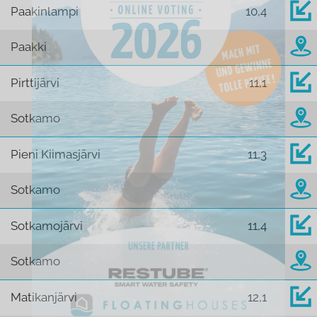
Paakinlampi
10,4
Paakki
Pirttijärvi
11,1
Sotkamo
Pieni Kiimasjärvi
11,3
Sotkamo
Sotkamojärvi
11,4
Sotkamo
Matikanjärvi
12,1