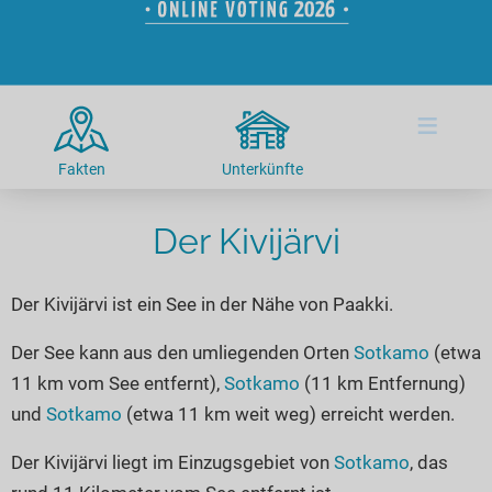
Hotels am See
Urlaub an der Küste
Radtouren am See
Finde Deinen See
Ferienwohnungen
Direkt am Wasser
Stand Up Paddeling
Seen in Deiner Nähe
Hausboote
Unterkünfte
Kitesurfen
≡
Seen in Deutschland
Camping am See
Hotels am See
Kanu- & Kajaktouren
Seen in Europa
Top-Hotels
Ferienwohnungen
Badeseen in Deutschland
Fakten
Unterkünfte
Strandbad-Verzeichnis
Top-Hotel Empfehlungen
Hausboote
Genuss pur
Überwachte Badestellen
Der Kivijärvi
Familienhotels
Camping
Wellness am See
Hunde am See
Bike-Hotels
Aktiv-Urlaub
Gourmet-Urlaub
Der Kivijärvi ist ein See in der Nähe von Paakki.
Unsere See-Highlights
Wellness-Hotels
Kanu- & Kajak-Urlaub
Romantik Hotels
Deutschlands schönste Seen
Biohotels
Wanderurlaub
Der See kann aus den umliegenden Orten
Sotkamo
(etwa
11 km vom See entfernt),
Sotkamo
(11 km Entfernung)
Top Seen nach Bundesländern
Ausgefallenes
Bikeurlaub
und
Sotkamo
(etwa 11 km weit weg) erreicht werden.
Top Seen nach Regionen
Häuser auf dem Wasser
Auszeit & Wellness
Deutschlands Lieblingsseen
Der Kivijärvi liegt im Einzugsgebiet von
Sotkamo
, das
Hundefreundliche Unterkünfte