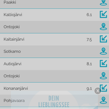
Paakki
Kalliojärvi
6,1
Ontojoki
Kaitainjärvi
7,5
Sotkamo
Autiojärvi
8,1
Ontojoki
Konananjärvi
9,1
Pohjavaara