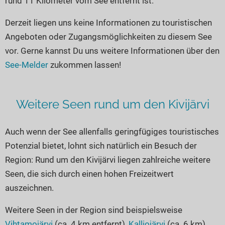
rund 11 Kilometer vom See entfernt ist.
Seen in Europa
Glamping
Österreich
Derzeit liegen uns keine Informationen zu touristischen
Angeboten oder Zugangsmöglichkeiten zu diesem See
Schweiz
vor. Gerne kannst Du uns weitere Informationen über den
Frankreich
See-Melder
zukommen lassen!
Niederlande
Schweden
Weitere Seen rund um den Kivijärvi
Norwegen
alle Länder…
Auch wenn der See allenfalls geringfügiges touristisches
Potenzial bietet, lohnt sich natürlich ein Besuch der
Region: Rund um den Kivijärvi liegen zahlreiche weitere
Seen, die sich durch einen hohen Freizeitwert
auszeichnen.
Weitere Seen in der Region sind beispielsweise
Vihtamojärvi
(ca. 4 km entfernt),
Kalliojärvi
(ca. 6 km)