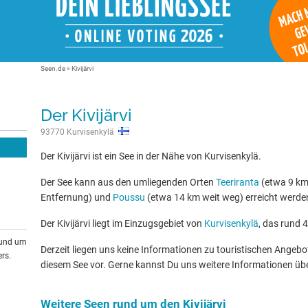
Seen.de
»
Kivijärvi
Der Kivijärvi
93770 Kurvisenkylä
Der Kivijärvi ist ein See in der Nähe von Kurvisenkylä.
Der See kann aus den umliegenden Orten
Teeriranta
(etwa 9 km
Entfernung) und
Poussu
(etwa 14 km weit weg) erreicht werde
Der Kivijärvi liegt im Einzugsgebiet von
Kurvisenkylä
, das rund 4
rund um
Derzeit liegen uns keine Informationen zu touristischen Ange
rs.
diesem See vor. Gerne kannst Du uns weitere Informationen üb
Weitere Seen rund um den Kivijärvi