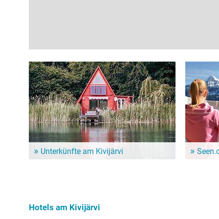
Unterkünfte am Kivijärvi
Seen.
Dem Alltag entfliehen und ein paar entspannte Tage
Im Seen.de
genießen? Hier gibt es schöne Unterkünfte in der
besonders 
Nähe vom Kivijärvi!
Freizeitint
Hundebesit
Hotels am Kivijärvi