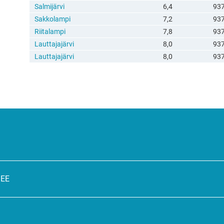
Salmijärvi
6,4
93
Sakkolampi
7,2
93
Riitalampi
7,8
93
Lauttajajärvi
8,0
93
Lauttajajärvi
8,0
93
SEE