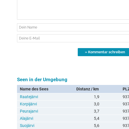
Seen in der Umgebung
Name des Sees
Distanz / km
PL
Raatejärvi
1,9
93
Korpijärvi
3,0
93
Peurajarvi
3,7
93
Alajärvi
5,4
93
Suojärvi
5,6
93