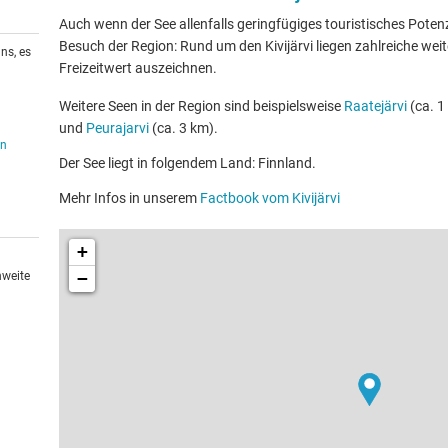
Auch wenn der See allenfalls geringfügiges touristisches Potenzia
Besuch der Region: Rund um den Kivijärvi liegen zahlreiche weit
ns, es
Freizeitwert auszeichnen.
Weitere Seen in der Region sind beispielsweise
Raatejärvi
(ca. 1
und
Peurajarvi
(ca. 3 km).
en
Der See liegt in folgendem Land: Finnland.
Mehr Infos in unserem
Factbook vom Kivijärvi
+
−
hweite