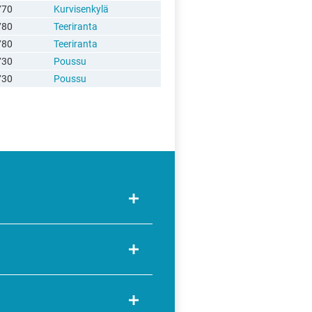
770
Kurvisenkylä
780
Teeriranta
780
Teeriranta
730
Poussu
730
Poussu