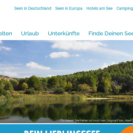
Seen in Deutschland
Seen in Europa
Hotels am See
Camping
lten
Urlaub
Unterkünfte
Finde Deinen Se
Für diesen See haben wir noch kein Original-Foto. Hast