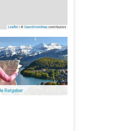
Leaflet
| ©
OpenStreetMap
contributors
de Ratgeber
-Ratgeber schreibt unsere Redaktion über
schöne Orte für Familien, für
eressierte, Strandbad-Junkies,
zer und alle anderen Seeinteressierten.