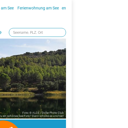
 am See
Ferienwohnung am See
en
e
Foto: © ALCE / Dollar Photo Club
 Du ein schönes See-Foto? Dann schicke es uns
hier!