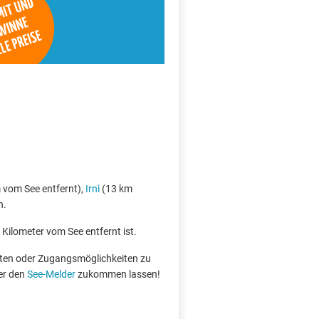
 vom See entfernt),
Irni
(13 km
n.
 Kilometer vom See entfernt ist.
boten oder Zugangsmöglichkeiten zu
er den
See-Melder
zukommen lassen!