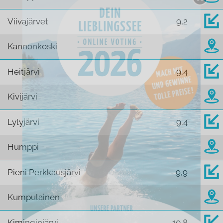
Viivajärvet
9,2
Kannonkoski
Heitjärvi
9,4
Kivijärvi
Lylyjärvi
9,4
Humppi
Pieni Perkkausjärvi
9,9
Kumpulainen
Kiminginjärvi
10,8