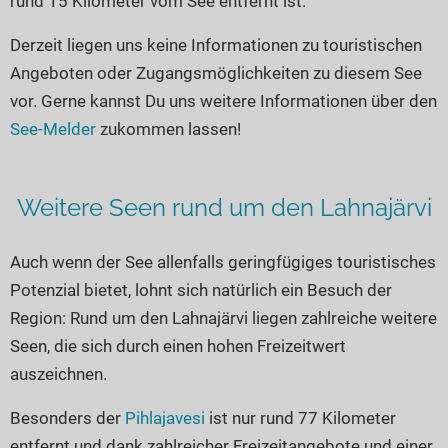
rund 15 Kilometer vom See entfernt ist.
Seen in Europa
Glamping
Österreich
Derzeit liegen uns keine Informationen zu touristischen
Angeboten oder Zugangsmöglichkeiten zu diesem See
Schweiz
vor. Gerne kannst Du uns weitere Informationen über den
Frankreich
See-Melder
zukommen lassen!
Niederlande
Schweden
Weitere Seen rund um den Lahnajärvi
Norwegen
alle Länder…
Auch wenn der See allenfalls geringfügiges touristisches
Potenzial bietet, lohnt sich natürlich ein Besuch der
Region: Rund um den Lahnajärvi liegen zahlreiche weitere
Seen, die sich durch einen hohen Freizeitwert
auszeichnen.
Besonders der
Pihlajavesi
ist nur rund 77 Kilometer
entfernt und dank zahlreicher Freizeitangebote und einer