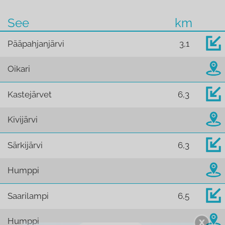
See
km
Pääpahjanjärvi
3,1
Oikari
Kastejärvet
6,3
Kivijärvi
Särkijärvi
6,3
Humppi
Saarilampi
6,5
Humppi