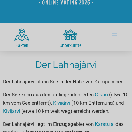
Hotels am See
Urlaub an der Küste
Radtouren am See
Finde Deinen See
Ferienwohnungen
Direkt am Wasser
Stand Up Paddeling
Seen in Deiner Nähe
Hausboote
Unterkünfte
Kitesurfen
≡
Seen in Deutschland
Camping am See
Hotels am See
Kanu- & Kajaktouren
Seen in Europa
Top-Hotels
Ferienwohnungen
Badeseen in Deutschland
Fakten
Unterkünfte
Strandbad-Verzeichnis
Top-Hotel Empfehlungen
Hausboote
Genuss pur
Überwachte Badestellen
Der Lahnajärvi
Familienhotels
Camping
Wellness am See
Hunde am See
Bike-Hotels
Aktiv-Urlaub
Gourmet-Urlaub
Der Lahnajärvi ist ein See in der Nähe von Kumpulainen.
Unsere See-Highlights
Wellness-Hotels
Kanu- & Kajak-Urlaub
Romantik Hotels
Deutschlands schönste Seen
Biohotels
Wanderurlaub
Der See kann aus den umliegenden Orten
Oikari
(etwa 10
km vom See entfernt),
Kivijärvi
(10 km Entfernung) und
Top Seen nach Bundesländern
Ausgefallenes
Bikeurlaub
Kivijärvi
(etwa 10 km weit weg) erreicht werden.
Top Seen nach Regionen
Häuser auf dem Wasser
Auszeit & Wellness
Deutschlands Lieblingsseen
Der Lahnajärvi liegt im Einzugsgebiet von
Karstula
, das
Hundefreundliche Unterkünfte