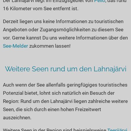
Der Lahnajärvi liegt im Einzugsgebiet von
Pello
, das rund
Seen in Europa
Glamping
16 Kilometer vom See entfernt ist.
Österreich
Derzeit liegen uns keine Informationen zu touristischen
Schweiz
Angeboten oder Zugangsmöglichkeiten zu diesem See
Frankreich
vor. Gerne kannst Du uns weitere Informationen über den
Niederlande
See-Melder
zukommen lassen!
Schweden
Norwegen
Weitere Seen rund um den Lahnajärvi
alle Länder…
Auch wenn der See allenfalls geringfügiges touristisches
Potenzial bietet, lohnt sich natürlich ein Besuch der
Region: Rund um den Lahnajärvi liegen zahlreiche weitere
Seen, die sich durch einen hohen Freizeitwert
auszeichnen.
Weitere Seen in der Region sind beispielsweise
Teerijärvi