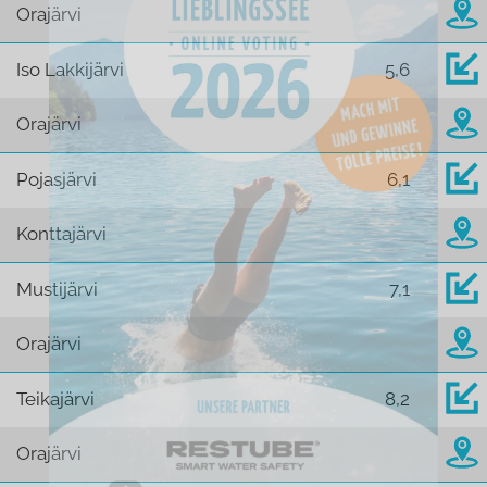
Orajärvi
Iso Lakkijärvi
5,6
Orajärvi
Pojasjärvi
6,1
Konttajärvi
Mustijärvi
7,1
Orajärvi
Teikajärvi
8,2
Orajärvi