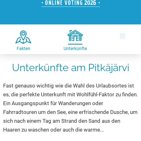
Hotels am See
Urlaub an der Küste
Radtouren am See
Finde Deinen See
Ferienwohnungen
Direkt am Wasser
Stand Up Paddeling
Seen in Deiner Nähe
Hausboote
Unterkünfte
Kitesurfen
≡
Seen in Deutschland
Camping am See
Hotels am See
Kanu- & Kajaktouren
Seen in Europa
Top-Hotels
Ferienwohnungen
Badeseen in Deutschland
Fakten
Unterkünfte
Strandbad-Verzeichnis
Top-Hotel Empfehlungen
Hausboote
Genuss pur
Unterkünfte am Pitkäjärvi
Überwachte Badestellen
Familienhotels
Camping
Wellness am See
Hunde am See
Bike-Hotels
Aktiv-Urlaub
Gourmet-Urlaub
Fast genauso wichtig wie die Wahl des Urlaubsortes ist
Unsere See-Highlights
Wellness-Hotels
Kanu- & Kajak-Urlaub
Romantik Hotels
es, die perfekte Unterkunft mit Wohlfühl-Faktor zu finden.
Deutschlands schönste Seen
Biohotels
Wanderurlaub
Ein Ausgangspunkt für Wanderungen oder
Top Seen nach Bundesländern
Ausgefallenes
Bikeurlaub
Fahrradtouren um den See, eine erfrischende Dusche, um
sich nach einem Tag am Strand den Sand aus den
Top Seen nach Regionen
Häuser auf dem Wasser
Auszeit & Wellness
Haaren zu waschen oder auch die warme...
Deutschlands Lieblingsseen
Hundefreundliche Unterkünfte