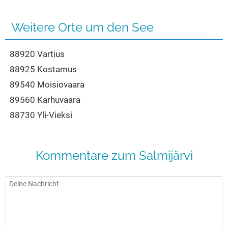
Seen in Europa
Glamping
Österreich
Weitere Orte um den See
Schweiz
88920 Vartius
Frankreich
88925 Kostamus
Niederlande
89540 Moisiovaara
Schweden
89560 Karhuvaara
Norwegen
88730 Yli-Vieksi
alle Länder…
Kommentare zum Salmijärvi