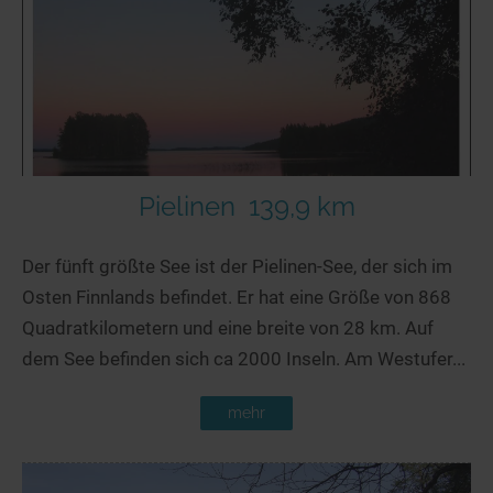
Seen in Europa
Glamping
Österreich
Schweiz
Frankreich
Niederlande
Schweden
Pielinen
139,9 km
Norwegen
Der fünft größte See ist der Pielinen-See, der sich im
alle Länder…
Osten Finnlands befindet. Er hat eine Größe von 868
Quadratkilometern und eine breite von 28 km. Auf
dem See befinden sich ca 2000 Inseln. Am Westufer...
mehr