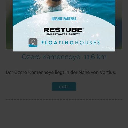
Ozero Kamennoye
11,6 km
Der Ozero Kamennoye liegt in der Nähe von Vartius.
mehr