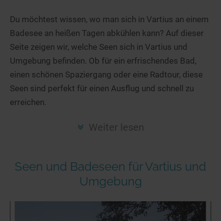
Hotels am See
Urlaub an der Küste
Radtouren am See
Finde Deinen See
Ferienwohnungen
Du möchtest wissen, wo man sich in Vartius an einem
Direkt am Wasser
Stand Up Paddeling
Badesee an heißen Tagen abkühlen kann? Auf dieser
Seen in Deiner Nähe
Hausboote
Unterkünfte
Kitesurfen
Seite zeigen wir, welche Seen sich in Vartius und
Seen in Deutschland
Camping am See
Hotels am See
Kanu- & Kajaktouren
Umgebung befinden. Ob für ein erfrischendes Bad,
Seen in Europa
Top-Hotels
Ferienwohnungen
Badeseen in Deutschland
einen schönen Spaziergang oder eine Radtour, diese
Strandbad-Verzeichnis
Top-Hotel Empfehlungen
Seen sind perfekt für einen Ausflug und schnell zu
Hausboote
Genuss pur
erreichen.
Überwachte Badestellen
Familienhotels
Camping
Wellness am See
Hunde am See
Bike-Hotels
Aktiv-Urlaub
Gourmet-Urlaub
Weiter lesen
Unsere See-Highlights
Wellness-Hotels
Kanu- & Kajak-Urlaub
Romantik Hotels
Deutschlands schönste Seen
Biohotels
Wanderurlaub
Seen und Badeseen für Vartius und
Top Seen nach Bundesländern
Ausgefallenes
Bikeurlaub
Umgebung
Top Seen nach Regionen
Häuser auf dem Wasser
Auszeit & Wellness
Deutschlands Lieblingsseen
Hundefreundliche Unterkünfte