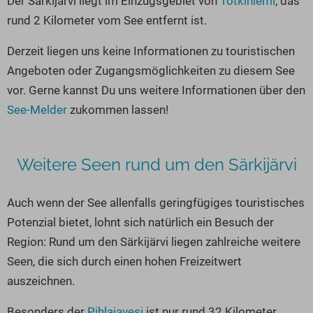
Der Särkijärvi liegt im Einzugsgebiet von
Totkiniemi
, das
Seen in Europa
Glamping
rund 2 Kilometer vom See entfernt ist.
Österreich
Derzeit liegen uns keine Informationen zu touristischen
Schweiz
Angeboten oder Zugangsmöglichkeiten zu diesem See
Frankreich
vor. Gerne kannst Du uns weitere Informationen über den
Niederlande
See-Melder
zukommen lassen!
Schweden
Norwegen
Weitere Seen rund um den Särkijärvi
alle Länder…
Auch wenn der See allenfalls geringfügiges touristisches
Potenzial bietet, lohnt sich natürlich ein Besuch der
Region: Rund um den Särkijärvi liegen zahlreiche weitere
Seen, die sich durch einen hohen Freizeitwert
auszeichnen.
Besonders der
Pihlajavesi
ist nur rund 32 Kilometer