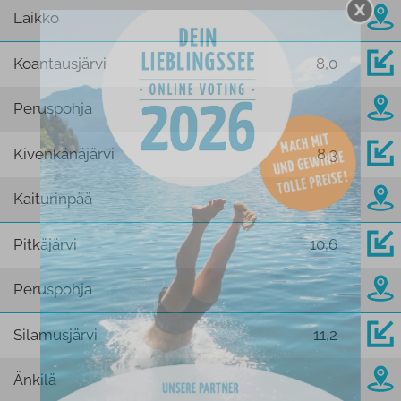
Laikko
Koantausjärvi
8,0
Peruspohja
Kivenkänäjärvi
8,3
Kaiturinpää
Pitkäjärvi
10,6
Peruspohja
Silamusjärvi
11,2
Änkilä