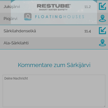
Jukajärvi
11,2
Piojärvi
Särkilahdenselkä
11,4
Ala-Särkilahti
Kommentare zum Särkijärvi