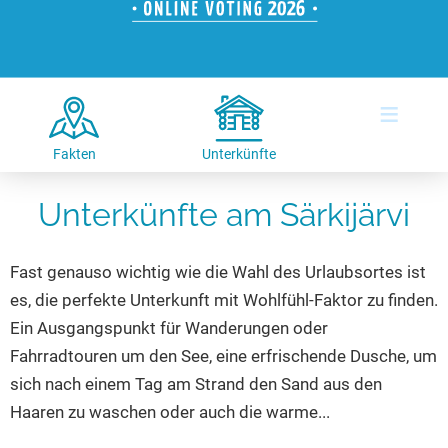
Hotels am See
Urlaub an der Küste
Radtouren am See
Finde Deinen See
Ferienwohnungen
Direkt am Wasser
Stand Up Paddeling
Seen in Deiner Nähe
Hausboote
Unterkünfte
Kitesurfen
≡
Seen in Deutschland
Camping am See
Hotels am See
Kanu- & Kajaktouren
Seen in Europa
Top-Hotels
Ferienwohnungen
Badeseen in Deutschland
Fakten
Unterkünfte
Strandbad-Verzeichnis
Top-Hotel Empfehlungen
Hausboote
Genuss pur
Unterkünfte am Särkijärvi
Überwachte Badestellen
Familienhotels
Camping
Wellness am See
Hunde am See
Bike-Hotels
Aktiv-Urlaub
Gourmet-Urlaub
Fast genauso wichtig wie die Wahl des Urlaubsortes ist
Unsere See-Highlights
Wellness-Hotels
Kanu- & Kajak-Urlaub
Romantik Hotels
es, die perfekte Unterkunft mit Wohlfühl-Faktor zu finden.
Deutschlands schönste Seen
Biohotels
Wanderurlaub
Ein Ausgangspunkt für Wanderungen oder
Top Seen nach Bundesländern
Ausgefallenes
Bikeurlaub
Fahrradtouren um den See, eine erfrischende Dusche, um
sich nach einem Tag am Strand den Sand aus den
Top Seen nach Regionen
Häuser auf dem Wasser
Auszeit & Wellness
Haaren zu waschen oder auch die warme...
Deutschlands Lieblingsseen
Hundefreundliche Unterkünfte