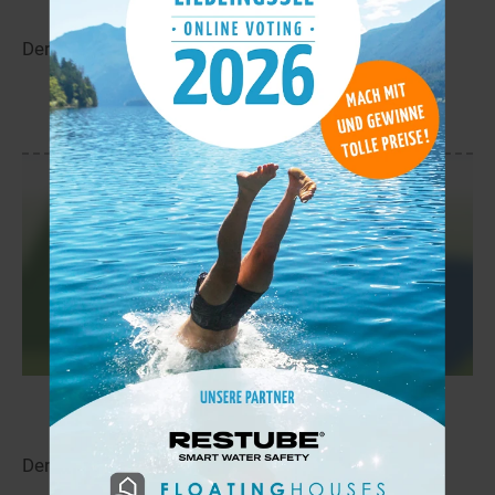
Der Särkijärvi liegt in der Nähe von Muonio.
mehr
Taaromajärvi
11,6 km
Der Taaromajärvi liegt in der Nähe von Rauhala.