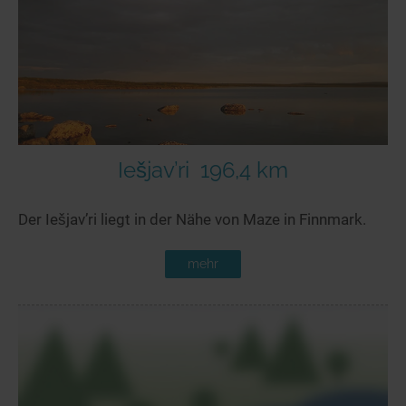
Seen in Europa
Glamping
Österreich
Schweiz
Frankreich
Niederlande
Schweden
Iešjav’ri
196,4 km
Norwegen
Der Iešjav’ri liegt in der Nähe von Maze in Finnmark.
alle Länder…
mehr