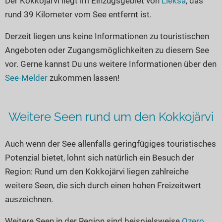
Der Kokkojärvi liegt im Einzugsgebiet von
Lieksa
, das
Seen in Europa
Glamping
rund 39 Kilometer vom See entfernt ist.
Österreich
Derzeit liegen uns keine Informationen zu touristischen
Schweiz
Angeboten oder Zugangsmöglichkeiten zu diesem See
Frankreich
vor. Gerne kannst Du uns weitere Informationen über den
Niederlande
See-Melder
zukommen lassen!
Schweden
Norwegen
Weitere Seen rund um den Kokkojärvi
alle Länder…
Auch wenn der See allenfalls geringfügiges touristisches
Potenzial bietet, lohnt sich natürlich ein Besuch der
Region: Rund um den Kokkojärvi liegen zahlreiche
weitere Seen, die sich durch einen hohen Freizeitwert
auszeichnen.
Weitere Seen in der Region sind beispielsweise
Ozero