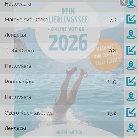
Hattuvaara
Maloye Ayt-Ozero
7,3
Лендеры
Tuzhi-Ozero
9,8
Hattuvaara
Ruunaanjärvi
11,9
Hattuvaara
Ozero Kuykkasel’kya
13,2
Лендеры