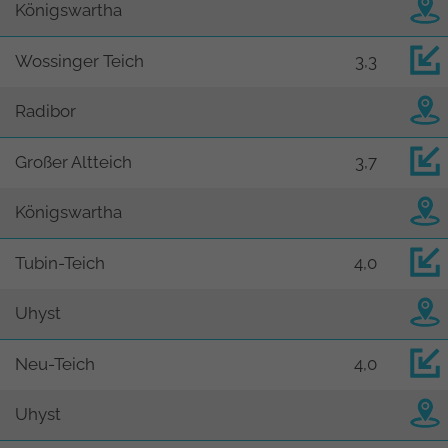
Königswartha
Wossinger Teich
3,3
Radibor
Großer Altteich
3,7
Königswartha
Tubin-Teich
4,0
Uhyst
Neu-Teich
4,0
Uhyst