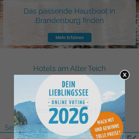
Das passende Hausboot in
Brandenburg finden
Mehr Erfahren
Hotels am Alter Teich
Weitere Seen in der Nähe
See
km