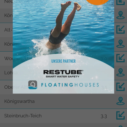
Neu-Teiche
2,8
Königswartha
Alt-Teich
2,8
Königswartha
Wochus-Teich
3,0
Lohsa
Oberer Altteich
3,1
Königswartha
Steinbruch-Teich
3,3