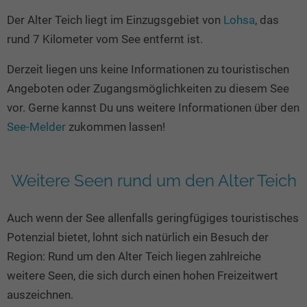
Seen in Europa
Glamping
Der Alter Teich liegt im Einzugsgebiet von
Lohsa
, das
Österreich
rund 7 Kilometer vom See entfernt ist.
Schweiz
Derzeit liegen uns keine Informationen zu touristischen
Frankreich
Angeboten oder Zugangsmöglichkeiten zu diesem See
Niederlande
vor. Gerne kannst Du uns weitere Informationen über den
Schweden
See-Melder
zukommen lassen!
Norwegen
alle Länder…
Weitere Seen rund um den Alter Teich
Auch wenn der See allenfalls geringfügiges touristisches
Potenzial bietet, lohnt sich natürlich ein Besuch der
Region: Rund um den Alter Teich liegen zahlreiche
weitere Seen, die sich durch einen hohen Freizeitwert
auszeichnen.