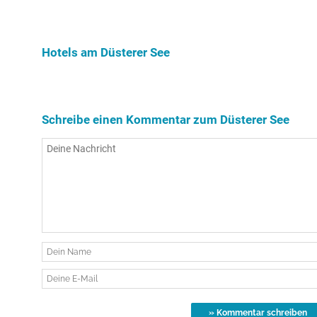
genießen? Hier gibt es schöne Unterkünfte in der
Ferienwohn
Nähe vom Düsterer See!
Unterkunft
See.
Hotels am Düsterer See
Schreibe einen Kommentar zum Düsterer See