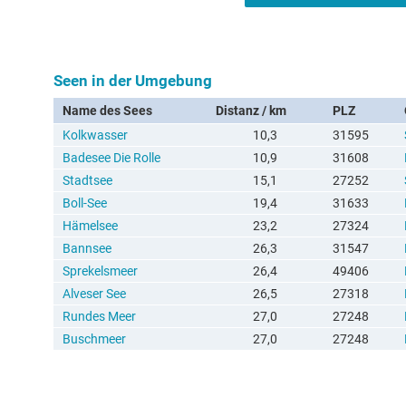
Seen in der Umgebung
Name des Sees
Distanz / km
PLZ
Kolkwasser
10,3
31595
Badesee Die Rolle
10,9
31608
Stadtsee
15,1
27252
Boll-See
19,4
31633
Hämelsee
23,2
27324
Bannsee
26,3
31547
Sprekelsmeer
26,4
49406
Alveser See
26,5
27318
Rundes Meer
27,0
27248
Buschmeer
27,0
27248