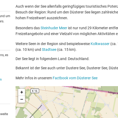
Auch wenn der See allenfalls geringfügiges touristisches Potenzia
Besuch der Region: Rund um den Düsterer See liegen zahlreiche 
rund um
hohen Freizeitwert auszeichnen.
rs.
Besonders das
Steinhuder Meer
ist nur rund 29 Kilometer entfe
Freizeitangebote und einer Vielzahl von möglichen Aktivitäten e
Weitere Seen in der Region sind beispielsweise
Kolkwasser
(ca. 
(ca. 10 km) und
Stadtsee
(ca. 15 km).
ns, es
Der See liegt in folgendem Land: Deutschland.
Bekannt ist der See auch unter Dustere See, Dusterer See, Düste
Mehr Infos in unserem
Factbook vom Düsterer See
en
+
−
hweite