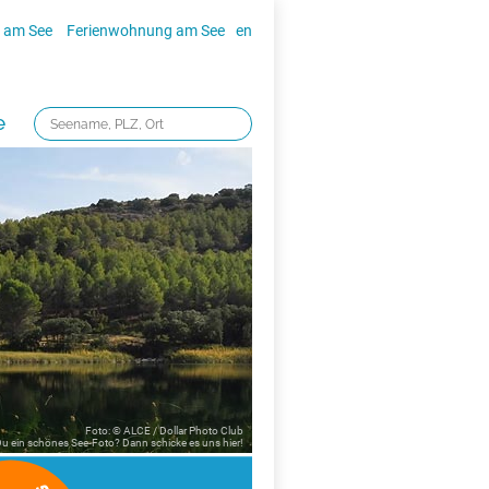
 am See
Ferienwohnung am See
en
e
Foto: © ALCE / Dollar Photo Club
 Du ein schönes See-Foto? Dann schicke es uns
hier!