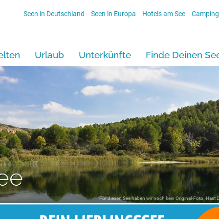
Seen in Deutschland
Seen in Europa
Hotels am See
Camping
lten
Urlaub
Unterkünfte
Finde Deinen Se
ee
Für diesen See haben wir noch kein Original-Foto. Hast