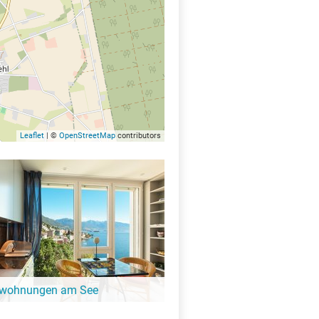
Leaflet
| ©
OpenStreetMap
contributors
X
nwohnungen am See
ängeren Aufenthalt ist eine