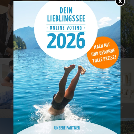
Günstige Hotels
Tierfreundliche Hotels
Familienfreundliche
Hotels mit schöner
Hotels
Aussicht