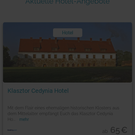
Aktuelle Hotel-Angebote
Hotel
Foto: © booking.com
Klasztor Cedynia Hotel
Mit dem Flair eines ehemaligen historischen Klosters aus
dem Mittelalter empfängt Euch das Klasztor Cedynia
Ho
...
mehr
65
€
ab