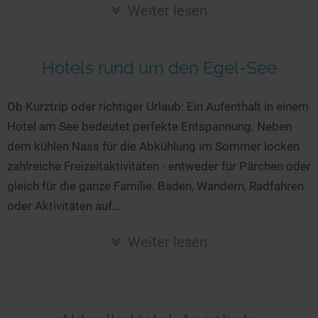
Seen in Europa
Glamping
Weiter lesen
Österreich
Schweiz
Hotels rund um den Egel-See
Frankreich
Niederlande
Ob Kurztrip oder richtiger Urlaub: Ein Aufenthalt in einem
Hotel am See bedeutet perfekte Entspannung. Neben
Schweden
dem kühlen Nass für die Abkühlung im Sommer locken
Norwegen
zahlreiche Freizeitaktivitäten - entweder für Pärchen oder
alle Länder…
gleich für die ganze Familie. Baden, Wandern, Radfahren
oder Aktivitäten auf...
Weiter lesen