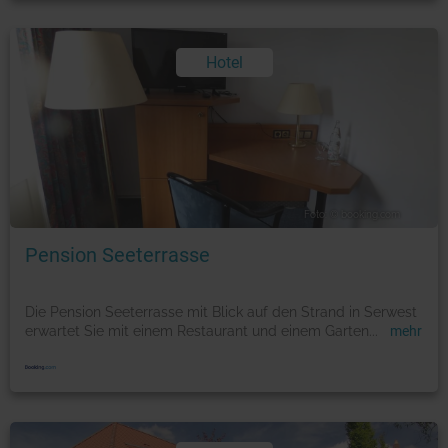
Hotel
Foto: © booking.com
Pension Seeterrasse
Die Pension Seeterrasse mit Blick auf den Strand in Serwest
erwartet Sie mit einem Restaurant und einem Garten
...
mehr