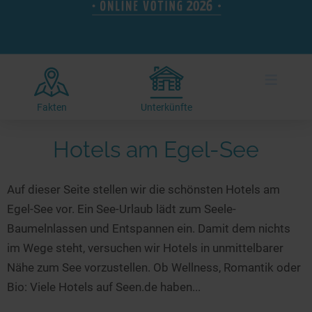
Hotels am See
Urlaub an der Küste
Radtouren am See
Finde Deinen See
Ferienwohnungen
Direkt am Wasser
Stand Up Paddeling
Seen in Deiner Nähe
Hausboote
Unterkünfte
Kitesurfen
≡
Seen in Deutschland
Camping am See
Hotels am See
Kanu- & Kajaktouren
Seen in Europa
Top-Hotels
Ferienwohnungen
Badeseen in Deutschland
Fakten
Unterkünfte
Strandbad-Verzeichnis
Top-Hotel Empfehlungen
Hausboote
Genuss pur
Hotels am Egel-See
Überwachte Badestellen
Familienhotels
Camping
Wellness am See
Hunde am See
Bike-Hotels
Aktiv-Urlaub
Gourmet-Urlaub
Auf dieser Seite stellen wir die schönsten Hotels am
Unsere See-Highlights
Wellness-Hotels
Kanu- & Kajak-Urlaub
Romantik Hotels
Egel-See vor. Ein See-Urlaub lädt zum Seele-
Deutschlands schönste Seen
Biohotels
Wanderurlaub
Baumelnlassen und Entspannen ein. Damit dem nichts
Top Seen nach Bundesländern
Ausgefallenes
Bikeurlaub
im Wege steht, versuchen wir Hotels in unmittelbarer
Nähe zum See vorzustellen. Ob Wellness, Romantik oder
Top Seen nach Regionen
Häuser auf dem Wasser
Auszeit & Wellness
Bio: Viele Hotels auf Seen.de haben...
Deutschlands Lieblingsseen
Hundefreundliche Unterkünfte