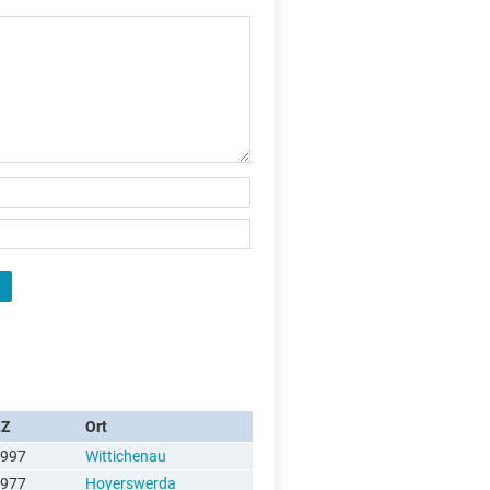
X
LZ
Ort
997
Wittichenau
977
Hoyerswerda