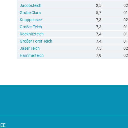
Jacobsteich
2,5
02
Grube Clara
5,7
01
Knappensee
7,3
02
Großer Teich
7,3
01
Rocknitzteich
7,4
01
Großer Forst Teich
7,4
01
Jäser Teich
7,5
02
Hammerteich
7,9
02
SEE