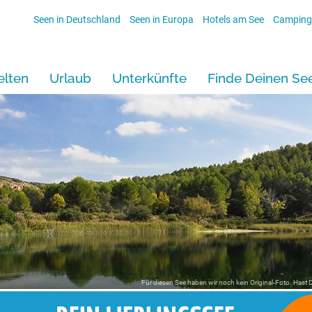
Seen in Deutschland
Seen in Europa
Hotels am See
Camping
lten
Urlaub
Unterkünfte
Finde Deinen Se
Für diesen See haben wir noch kein Original-Foto. Hast