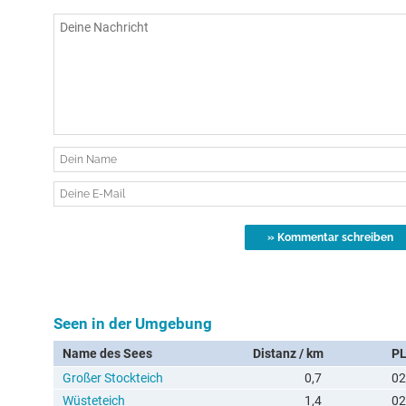
Seen in der Umgebung
Name des Sees
Distanz / km
P
Großer Stockteich
0,7
02
Wüsteteich
1,4
02