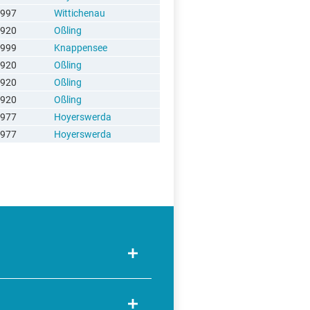
997
Wittichenau
920
Oßling
999
Knappensee
920
Oßling
920
Oßling
920
Oßling
977
Hoyerswerda
977
Hoyerswerda