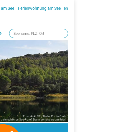
 am See
Ferienwohnung am See
en
e
Foto: © ALCE / Dollar Photo Club
 Du ein schönes See-Foto? Dann schicke es uns
hier!