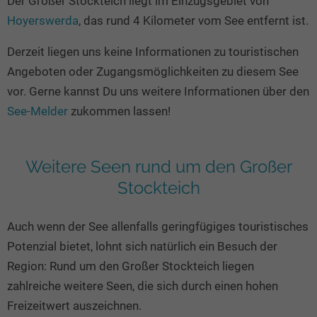
Der Großer Stockteich liegt im Einzugsgebiet von
Seen in Europa
Glamping
Hoyerswerda
, das rund 4 Kilometer vom See entfernt ist.
Österreich
Derzeit liegen uns keine Informationen zu touristischen
Schweiz
Angeboten oder Zugangsmöglichkeiten zu diesem See
Frankreich
vor. Gerne kannst Du uns weitere Informationen über den
Niederlande
See-Melder
zukommen lassen!
Schweden
Norwegen
Weitere Seen rund um den Großer
alle Länder…
Stockteich
Auch wenn der See allenfalls geringfügiges touristisches
Potenzial bietet, lohnt sich natürlich ein Besuch der
Region: Rund um den Großer Stockteich liegen
zahlreiche weitere Seen, die sich durch einen hohen
Freizeitwert auszeichnen.