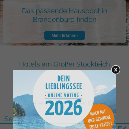
Das passende Hausboot in
Brandenburg finden
Mehr Erfahren
Hotels am Großer Stockteich
Weitere Seen in der Nähe
See
km