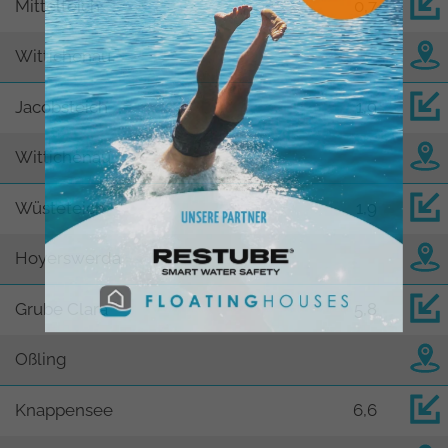
Mittelteich
0,7
Wittichenau
Jacobsteich
1,9
Wittichenau
Wüsteteich
1,9
Hoyerswerda
Grube Clara
5,8
Oßling
Knappensee
6,6