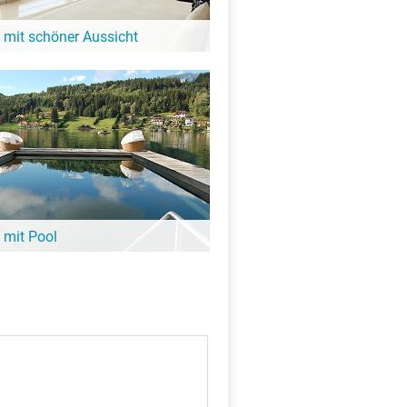
 mit schöner Aussicht
it Blick auf den See oder eine tolle
igkeit: Diese Hotels in der Nähe vom
bieten großartige Aussicht!
 mit Pool
ee noch nicht aufgewärmt ist, lohnt sich
it Pool. Viele davon sind ganz in der
ittwesee – hier findest Du sie!