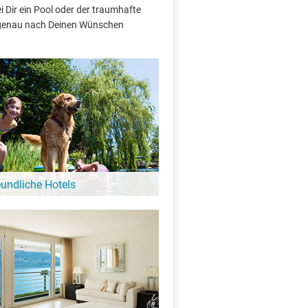
 Dir ein Pool oder der traumhafte
e genau nach Deinen Wünschen
eundliche Hotels
 Hund ist hier kein Problem: Diese Hotels
gebung vom Wittwesee heißen auch
e Gäste bei sich willkommen!