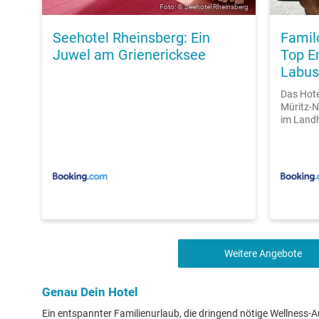
Foto: © Seehotel Rheinsberg
Seehotel Rheinsberg: Ein
Famil
Juwel am Grienericksee
Top E
Labus
Das Hote
Müritz-N
im Landh
Weitere Angebote
Genau Dein Hotel
Ein entspannter Familienurlaub, die dringend nötige Wellness-Au