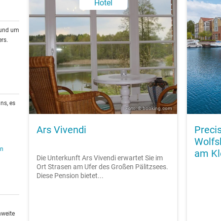
Hotel
rund um
rs.
ns, es
Foto: © booking.com
Ars Vivendi
Preci
Wolfs
en
am Kl
Die Unterkunft Ars Vivendi erwartet Sie im
Ort Strasen am Ufer des Großen Pälitzsees.
Diese Pension bietet...
hweite