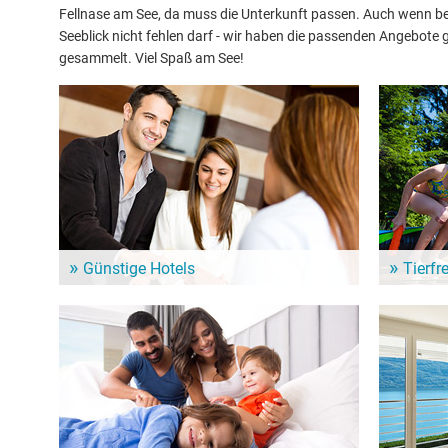
Fellnase am See, da muss die Unterkunft passen. Auch wenn bei
Seeblick nicht fehlen darf - wir haben die passenden Angebot
gesammelt. Viel Spaß am See!
Günstige Hotels
Tierfr
In der Nähe vom Wittwesee warten zahlreiche
Urlaub mit
Hotels für Deinen nächsten See-Urlaub. Günstige
in der Um
Hotels für ein Wochenende oder länger.
vierbeinig