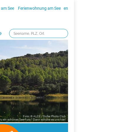
 am See
Ferienwohnung am See
en
e
Foto: © ALCE / Dollar Photo Club
 Du ein schönes See-Foto? Dann schicke es uns
hier!