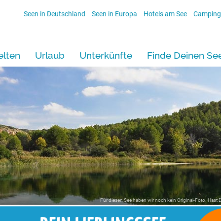
Seen in Deutschland
Seen in Europa
Hotels am See
Camping
lten
Urlaub
Unterkünfte
Finde Deinen Se
Für diesen See haben wir noch kein Original-Foto. Hast