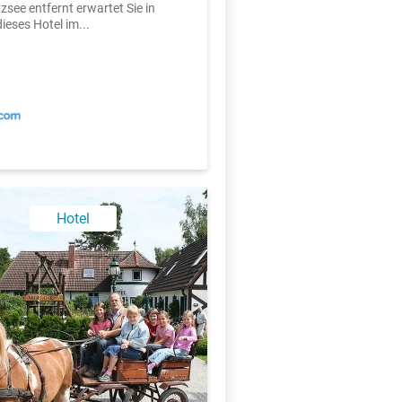
see entfernt erwartet Sie in
ieses Hotel im...
X
Hotel