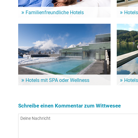
Familienfreundliche Hotels
Hotels
Ein Familienurlaub am See ist für Klein und Groß
Aufstehen m
das Highlight! Von diesen Hotels geht es schnell
Sehenswürd
zum Wittwesee und seinen zahlreichen Angeboten!
Wittwesee 
Hotels mit SPA oder Wellness
Hotels
So richtig verwöhnen lassen und dem Körper dabei
Wenn der S
noch etwas Gutes tun: Dafür sind Wellness-Hotels
ein Hotel m
in der Nähe vom Wittwesee die erste Wahl!
Nähe vom W
Schreibe einen Kommentar zum Wittwesee