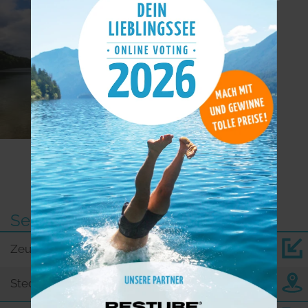
Weitere Seen in der Nähe
See
km
Zeutensee
2,7
Stechlin