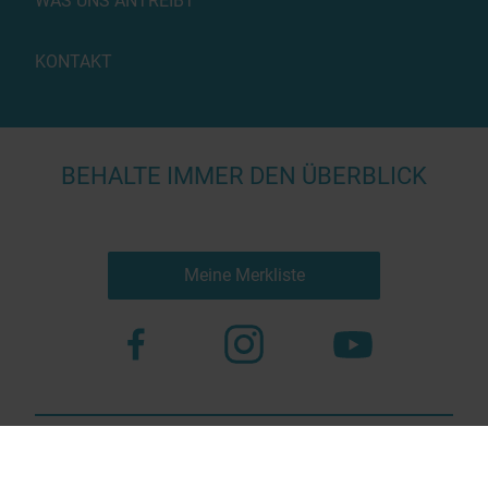
WAS UNS ANTREIBT
KONTAKT
BEHALTE IMMER DEN ÜBERBLICK
Meine Merkliste
Nutzungsbestimmungen
Datenschutz
© 2023 more virtual agency
Bildnachweis
Impressum
Kontakt