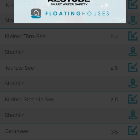
Törnsee
2,7
Stechlin
Kleiner Törn-See
2,7
Stechlin
Teufels-See
2,8
Stechlin
Kleiner Stechlin See
2,8
Stechlin
Gerlinsee
3,5