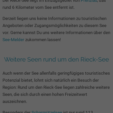
Der Rieck-See liegt im Einzugsgebiet von
Prenzlau
, das
Seen in Europa
Glamping
rund 6 Kilometer vom See entfernt ist.
Österreich
Derzeit liegen uns keine Informationen zu touristischen
Schweiz
Angeboten oder Zugangsmöglichkeiten zu diesem See
Frankreich
vor. Gerne kannst Du uns weitere Informationen über den
Niederlande
See-Melder
zukommen lassen!
Schweden
Norwegen
Weitere Seen rund um den Rieck-See
alle Länder…
Auch wenn der See allenfalls geringfügiges touristisches
Potenzial bietet, lohnt sich natürlich ein Besuch der
Region: Rund um den Rieck-See liegen zahlreiche weitere
Seen, die sich durch einen hohen Freizeitwert
auszeichnen.
Besonders der
Scharmützelsee
ist nur rund 113