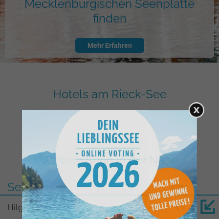
Mecklenburgischen Seenplatte
finden
Mehr Erfahren
Hotels am Rieck-See
Weitere Seen in der Nähe
See
km
Hilgen-See
1,1