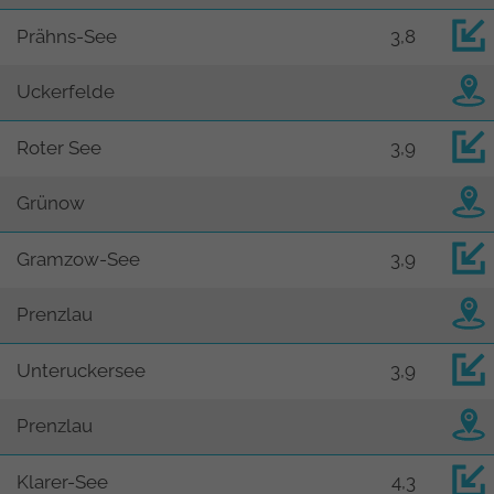
Prähns-See
3,8
Uckerfelde
Roter See
3,9
Grünow
Gramzow-See
3,9
Prenzlau
Unteruckersee
3,9
Prenzlau
Klarer-See
4,3