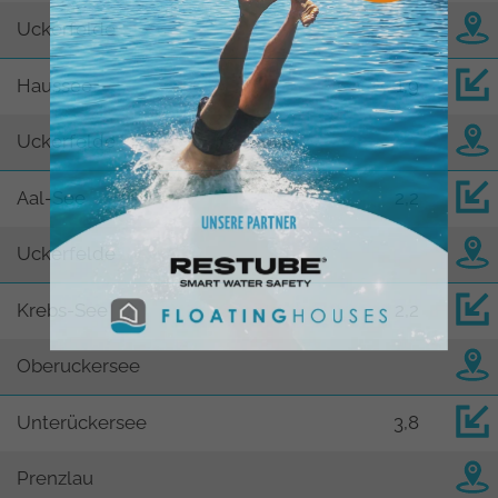
Uckerfelde
Haussee
1,9
Uckerfelde
Aal-See
2,2
Uckerfelde
Krebs-See
2,2
Oberuckersee
Unterückersee
3,8
Prenzlau