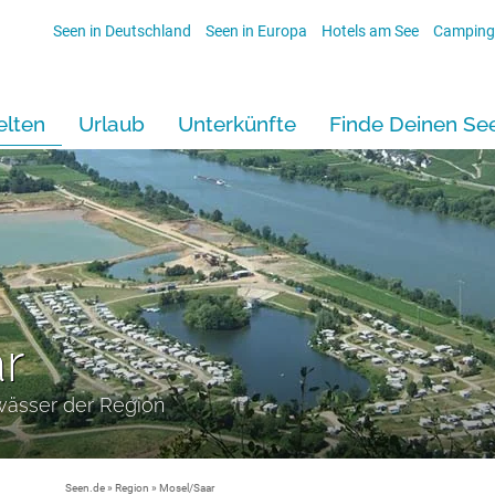
Seen in Deutschland
Seen in Europa
Hotels am See
Camping
lten
Urlaub
Unterkünfte
Finde Deinen Se
r
wässer der Region
Seen.de
»
Region
»
Mosel/Saar