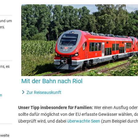
rund um
rs.
ns, es
Mit der Bahn nach Riol
Zur Reiseauskunft
en
Unser Tipp insbesondere für Familien:
Wer einen Ausflug oder
sollte dafür möglichst von der EU erfasste Gewässer wählen, d
überprüft wird, und dabei
überwachte Seen
(zum Beispiel durc
hweite