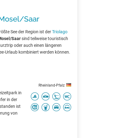
 Mosel/Saar
rößte See der Region ist der
Triolago
Mosel/Saar
sind teilweise touristisch
Kurztrip oder auch einen längeren
See-Urlaub kombiniert werden können.
Rheinland-Pfalz
eizeitpark in
fer in der
standen ist
erung von