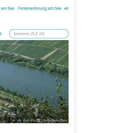
 am See
Ferienwohnung am See
en
e
Foto: © ALCE / Dollar Photo Club