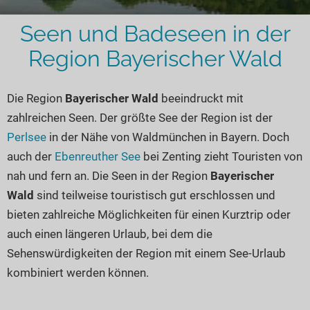
Hotels am See
Urlaub an der Küste
Radtouren am See
Finde Deinen See
Ferienwohnungen
Direkt am Wasser
Seen und Badeseen in der
Stand Up Paddeling
Seen in Deiner Nähe
Hausboote
Unterkünfte
Region Bayerischer Wald
Kitesurfen
Seen in Deutschland
Camping am See
Hotels am See
Kanu- & Kajaktouren
Seen in Europa
Die Region
Bayerischer Wald
beeindruckt mit
Top-Hotels
Ferienwohnungen
Badeseen in Deutschland
zahlreichen Seen. Der größte See der Region ist der
Strandbad-Verzeichnis
Top-Hotel Empfehlungen
Hausboote
Genuss pur
Perlsee
in der Nähe von Waldmünchen in Bayern. Doch
Überwachte Badestellen
Familienhotels
Camping
Wellness am See
auch der
Ebenreuther See
bei Zenting zieht Touristen von
Hunde am See
Bike-Hotels
Aktiv-Urlaub
Gourmet-Urlaub
nah und fern an. Die Seen in der Region
Bayerischer
Unsere See-Highlights
Wald
sind teilweise touristisch gut erschlossen und
Wellness-Hotels
Kanu- & Kajak-Urlaub
Romantik Hotels
bieten zahlreiche Möglichkeiten für einen Kurztrip oder
Deutschlands schönste Seen
Biohotels
Wanderurlaub
auch einen längeren Urlaub, bei dem die
Top Seen nach Bundesländern
Ausgefallenes
Bikeurlaub
Sehenswürdigkeiten der Region mit einem See-Urlaub
Top Seen nach Regionen
Häuser auf dem Wasser
Auszeit & Wellness
kombiniert werden können.
Deutschlands Lieblingsseen
Hundefreundliche Unterkünfte