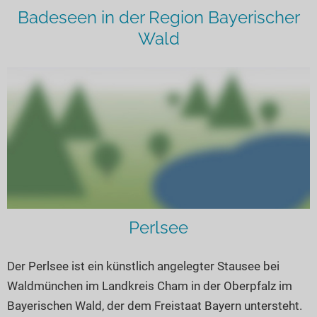
Seen in Europa
Glamping
Badeseen in der Region Bayerischer
Österreich
Wald
Schweiz
Frankreich
Niederlande
Schweden
Norwegen
alle Länder…
Perlsee
Der Perlsee ist ein künstlich angelegter Stausee bei
Waldmünchen im Landkreis Cham in der Oberpfalz im
Bayerischen Wald, der dem Freistaat Bayern untersteht.